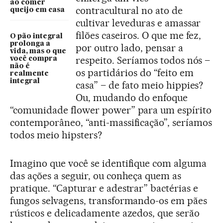
ao comer
contracultural no ato de
queijo em casa
cultivar leveduras e amassar
filões caseiros. O que me fez,
O pão integral
prolonga a
por outro lado, pensar a
vida, mas o que
respeito. Seríamos todos nós –
você compra
não é
os partidários do “feito em
realmente
integral
casa” – de fato meio hippies?
Ou, mudando do enfoque
“comunidade flower power” para um espírito
contemporâneo, “anti-massificação”, seríamos
todos meio hipsters?
Imagino que você se identifique com alguma
das ações a seguir, ou conheça quem as
pratique. “Capturar e adestrar” bactérias e
fungos selvagens, transformando-os em pães
rústicos e delicadamente azedos, que serão