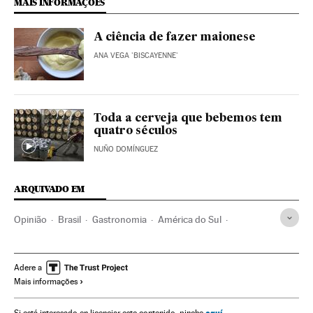
MAIS INFORMAÇÕES
A ciência de fazer maionese
ANA VEGA 'BISCAYENNE'
Toda a cerveja que bebemos tem
quatro séculos
NUÑO DOMÍNGUEZ
ARQUIVADO EM
Opinião
Brasil
Gastronomia
América do Sul
América Latina
Cultura
Adere a
Mais informações
aquí