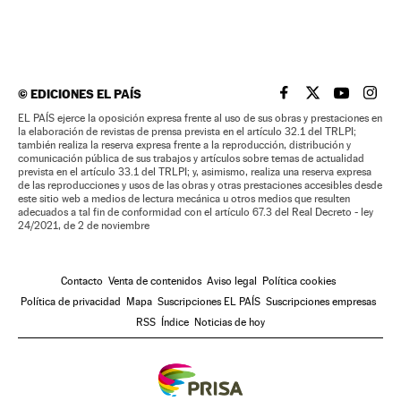
©
EDICIONES EL PAÍS
EL PAÍS BRASIL EN
EL PAÍS BRASI
EL PAÍS B
EL PA
EL PAÍS ejerce la oposición expresa frente al uso de sus obras y prestaciones en
la elaboración de revistas de prensa prevista en el artículo 32.1 del TRLPI;
también realiza la reserva expresa frente a la reproducción, distribución y
comunicación pública de sus trabajos y artículos sobre temas de actualidad
prevista en el artículo 33.1 del TRLPI; y, asimismo, realiza una reserva expresa
de las reproducciones y usos de las obras y otras prestaciones accesibles desde
este sitio web a medios de lectura mecánica u otros medios que resulten
adecuados a tal fin de conformidad con el artículo 67.3 del Real Decreto - ley
24/2021, de 2 de noviembre
Contacto
Venta de contenidos
Aviso legal
Política cookies
Política de privacidad
Mapa
Suscripciones EL PAÍS
Suscripciones empresas
RSS
Índice
Noticias de hoy