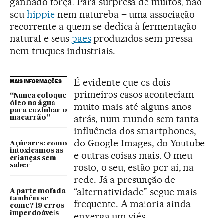
ganhado força. Para surpresa de muitos, não
sou
hippie
nem natureba – uma associação
recorrente a quem se dedica à fermentação
natural e seus
pães
produzidos sem pressa
nem truques industriais.
É evidente que os dois
MAIS INFORMAÇÕES
primeiros casos aconteciam
“Nunca coloque
óleo na água
muito mais até alguns anos
para cozinhar o
atrás, num mundo sem tanta
macarrão”
influência dos smartphones,
do Google Images, do Youtube
Açúcares: como
intoxicamos as
e outras coisas mais. O meu
crianças sem
rosto, o seu, estão por aí, na
saber
rede. Já a presunção de
“alternatividade” segue mais
A parte mofada
também se
frequente. A maioria ainda
come? 19 erros
imperdoáveis
enxerga um viés