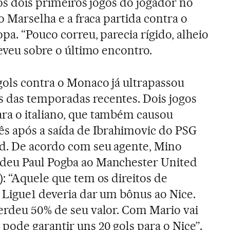
 os dois primeiros jogos do jogador no
 o Marselha e a fraca partida contra o
pa. “Pouco correu, parecia rígido, alheio
reveu sobre o último encontro.
ols contra o Monaco já ultrapassou
 das temporadas recentes. Dois jogos
ra o italiano, que também causou
ês após a saída de Ibrahimovic do PSG
d. De acordo com seu agente, Mino
deu Paul Pogba ao Manchester United
): “Aquele que tem os direitos de
a Ligue1 deveria dar um bônus ao Nice.
erdeu 50% de seu valor. Com Mario vai
pode garantir uns 20 gols para o Nice”.