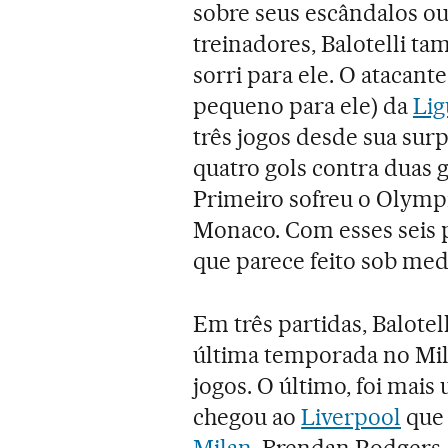
sobre seus escândalos o
treinadores, Balotelli t
sorri para ele. O atacante
pequeno para ele) da
Lig
três jogos desde sua su
quatro gols contra duas 
Primeiro sofreu o Olympi
Monaco. Com esses seis p
que parece feito sob med
Em três partidas, Balote
última temporada no Mila
jogos. O último, foi mais
chegou ao
Liverpool
que 
Milan
. Brendan Rodgers, 