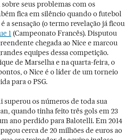
u sobre seus problemas com os
ambém fica em silêncio quando o futebol
 é a sensação (o termo revelação já ficou
ue 1
(Campeonato Francês). Disputou
rpreendente chegada ao Nice e marcou
grandes equipes dessa competição.
que de Marselha e na quarta-feira, o
ontos, o Nice é o líder de um torneio
ida para o PSG.
lli superou os números de toda sua
n, quando tinha feito três gols em 23
 um ano perdido para Balotelli. Em 2014
pagou cerca de 20 milhões de euros ao
que era treinador da equipe inglesa,