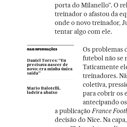
porta do Milanello”. O r
treinador o afastou da eq
onde o novo treinador,
tentar algo com ele.
Os problemas d
MAIS INFORMAÇÕES
futebol não se
Daniel Torres: “Eu
precisava nascer de
Taticamente el
novo; era minha única
saída”
treinadores. Nã
coletiva, press
Mario Balotelli,
para cobrir os
ladeira abaixo
antecipando os 
a publicação
France Footb
decisão do Nice. Na capa,