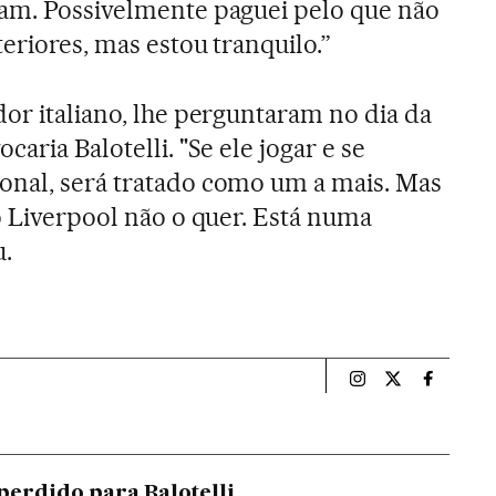
ram. Possivelmente paguei pelo que não
teriores, mas estou tranquilo.”
dor italiano, lhe perguntaram no dia da
aria Balotelli. "Se ele jogar e se
onal, será tratado como um a mais. Mas
 o Liverpool não o quer. Está numa
u.
Esportes El País B
Esportes El Pa
Esportes
perdido para Balotelli