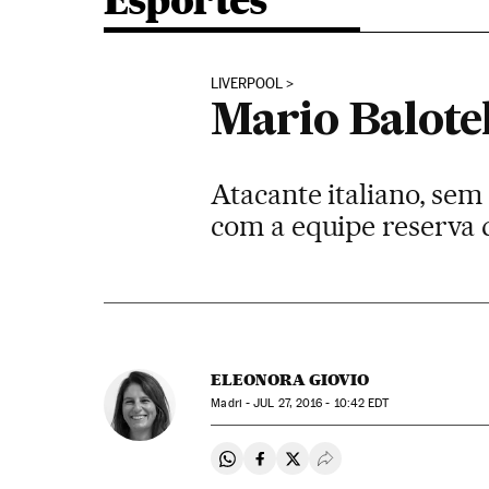
Esportes
LIVERPOOL
Mario Balotel
Atacante italiano, sem
com a equipe reserva 
ELEONORA GIOVIO
Madri -
JUL
27, 2016 - 10:42
EDT
Compartir en Whatsapp
Compartir en Facebook
Compartir en Twitter
Desplegar Redes Soci