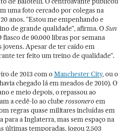
to de Balotelli. O centroavante publicou
am uma foto cercado por colegas na
os 20 anos. “Estou me empenhando e
ino de grande qualidade”, afirma. O
Sun
O fiasco de 90.000 libras por semana
s jovens. Apesar de ter caído em
ante ter feito um treino de qualidade”.
eiro de 2013 com o
Manchester City
, ou o
e havia chegado lá em meados de 2010). O
ano e meio depois, o repassou ao
am a cedê-lo ao clube
rossonero
em
om regras quase militares incluídas em
ta para a Inglaterra, mas sem espaço na
as últimas temporadas, jogou 2.503