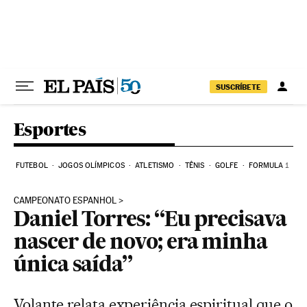
Pular para o conteúdo
SUSCRÍBETE
Esportes
FUTEBOL
JOGOS OLÍMPICOS
ATLETISMO
TÊNIS
GOLFE
FORMULA 1
CAMPEONATO ESPANHOL
Daniel Torres: “Eu precisava
nascer de novo; era minha
única saída”
Volante relata experiência espiritual que o