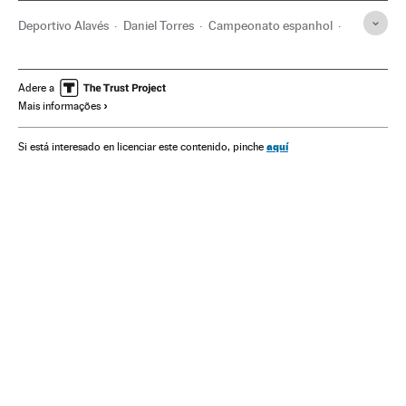
Deportivo Alavés
Daniel Torres
Campeonato espanhol
La Liga
Primeira divisão
Liga futebol
Colômbia
Times esportes
Futebol
Brasil
Adere a
Mais informações
Organizações desportivas
Competições
América do Sul
América Latina
Esportes
América
aquí
Si está interesado en licenciar este contenido, pinche