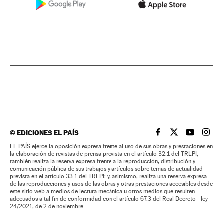
©
EDICIONES EL PAÍS
EL PAÍS BRASIL EN
EL PAÍS BRASI
EL PAÍS B
EL PA
EL PAÍS ejerce la oposición expresa frente al uso de sus obras y prestaciones en
la elaboración de revistas de prensa prevista en el artículo 32.1 del TRLPI;
también realiza la reserva expresa frente a la reproducción, distribución y
comunicación pública de sus trabajos y artículos sobre temas de actualidad
prevista en el artículo 33.1 del TRLPI; y, asimismo, realiza una reserva expresa
de las reproducciones y usos de las obras y otras prestaciones accesibles desde
este sitio web a medios de lectura mecánica u otros medios que resulten
adecuados a tal fin de conformidad con el artículo 67.3 del Real Decreto - ley
24/2021, de 2 de noviembre