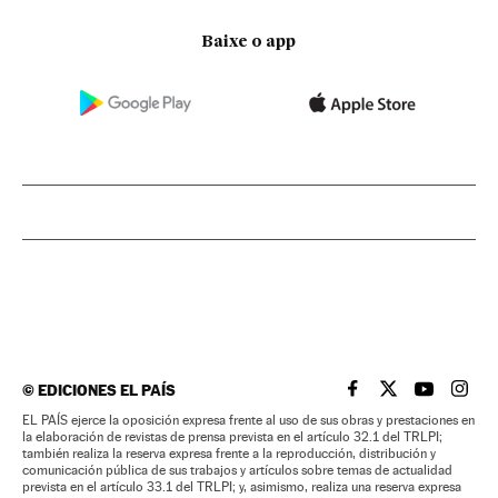
Baixe o app
©
EDICIONES EL PAÍS
EL PAÍS BRASIL EN
EL PAÍS BRASI
EL PAÍS B
EL PA
EL PAÍS ejerce la oposición expresa frente al uso de sus obras y prestaciones en
la elaboración de revistas de prensa prevista en el artículo 32.1 del TRLPI;
también realiza la reserva expresa frente a la reproducción, distribución y
comunicación pública de sus trabajos y artículos sobre temas de actualidad
prevista en el artículo 33.1 del TRLPI; y, asimismo, realiza una reserva expresa