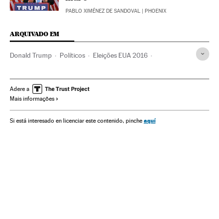
PABLO XIMÉNEZ DE SANDOVAL
| PHOENIX
ARQUIVADO EM
Donald Trump
Políticos
Eleições EUA 2016
Partido Republicano EUA
Eleições EUA
México
Eleições presidenciais
Estados Unidos
Adere a
Mais informações
Partidos políticos
Eleições
América do Norte
América Latina
Preconceitos
América
Política
Verne
aquí
Si está interesado en licenciar este contenido, pinche