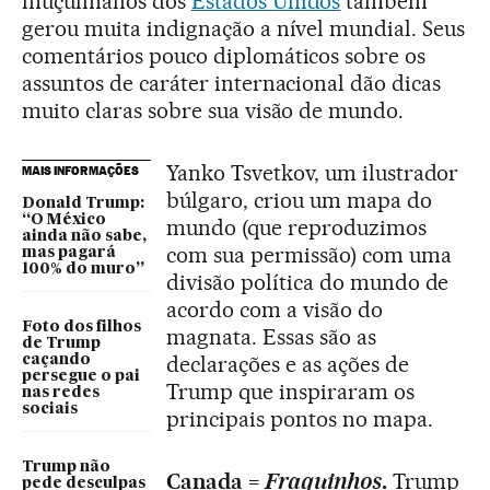
muçulmanos dos
Estados Unidos
também
gerou muita indignação a nível mundial. Seus
comentários pouco diplomáticos sobre os
assuntos de caráter internacional dão dicas
muito claras sobre sua visão de mundo.
Yanko Tsvetkov, um ilustrador
MAIS INFORMAÇÕES
búlgaro, criou um mapa do
Donald Trump:
“O México
mundo (que reproduzimos
ainda não sabe,
com sua permissão) com uma
mas pagará
100% do muro”
divisão política do mundo de
acordo com a visão do
Foto dos filhos
magnata. Essas são as
de Trump
declarações e as ações de
caçando
persegue o pai
Trump que inspiraram os
nas redes
sociais
principais pontos no mapa.
Trump não
Canada =
Fraquinhos
.
Trump
pede desculpas