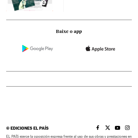
Baixe o app
©
EDICIONES EL PAÍS
EL PAÍS BRASIL EN
EL PAÍS BRASI
EL PAÍS B
EL PA
EL PAÍS ejerce la oposición expresa frente al uso de sus obras y prestaciones en