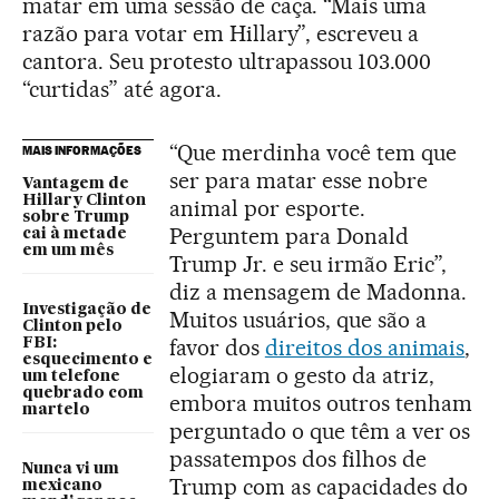
matar em uma sessão de caça. “Mais uma
razão para votar em Hillary”, escreveu a
cantora. Seu protesto ultrapassou 103.000
“curtidas” até agora.
“Que merdinha você tem que
MAIS INFORMAÇÕES
ser para matar esse nobre
Vantagem de
Hillary Clinton
animal por esporte.
sobre Trump
Perguntem para Donald
cai à metade
em um mês
Trump Jr. e seu irmão Eric”,
diz a mensagem de Madonna.
Investigação de
Muitos usuários, que são a
Clinton pelo
favor dos
direitos dos animais
,
FBI:
esquecimento e
elogiaram o gesto da atriz,
um telefone
quebrado com
embora muitos outros tenham
martelo
perguntado o que têm a ver os
passatempos dos filhos de
Nunca vi um
Trump com as capacidades do
mexicano