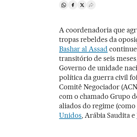
Compartir en Whatsapp
Compartir en Facebook
Compartir en Twitter
Desplegar Redes Soci
A coordenadoria que agru
tropas rebeldes da oposiç
Bashar al Assad
continue
transitório de seis mese
Governo de unidade naci
política da guerra civil f
Comitê Negociador (ACN
com o chamado Grupo de 
aliados do regime (como
Unidos
, Arábia Saudita e