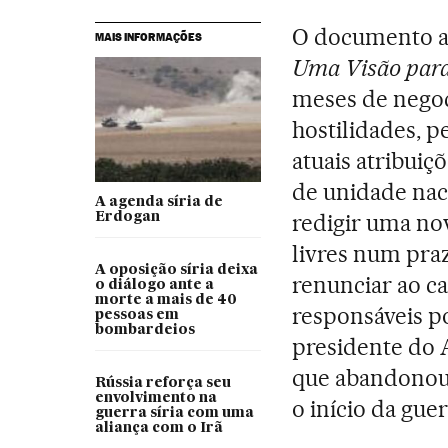
O documento ap
MAIS INFORMAÇÕES
Uma Visão para 
meses de negoc
hostilidades, 
atuais atribui
de unidade nac
A agenda síria de
redigir uma nov
Erdogan
livres num praz
A oposição síria deixa
renunciar ao c
o diálogo ante a
morte a mais de 40
responsáveis p
pessoas em
bombardeios
presidente do 
que abandonou
Rússia reforça seu
envolvimento na
o início da guerr
guerra síria com uma
aliança com o Irã