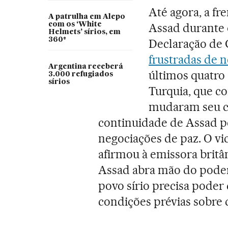
Até agora, a fr
A patrulha em Alepo
com os ‘White
Assad durante o
Helmets’ sírios, em
360º
Declaração de 
frustradas de 
Argentina receberá
últimos quatro 
3.000 refugiados
sírios
Turquia, que c
mudaram seu cr
continuidade de Assad p
negociações de paz. O vic
afirmou à emissora britâ
Assad abra mão do poder 
povo sírio precisa poder
condições prévias sobre 