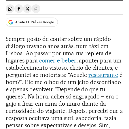
Compartir en Whatsapp
Compartir en Facebook
Compartir en Twitter
Desplegar Redes Sociales
Añadir EL PAÍS en Google
Sempre gosto de contar sobre um rápido
diálogo travado anos atrás, num táxi em
Lisboa. Ao passar por uma rua repleta de
lugares para
comer e beber
, apontei para um
estabelecimento vistoso, cheio de clientes, e
perguntei ao motorista: “Aquele
restaurante
é
bom?”. Ele me olhou de um jeito desconfiado
e apenas devolveu: “Depende do que tu
queres”. Na hora, achei só engraçado – era o
gajo a ficar em cima do muro diante da
curiosidade do viajante. Depois, percebi que a
resposta ocultava uma sutil sabedoria, fazia
pensar sobre expectativas e desejos. Sim,