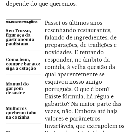
depende do que queremos.
Passei os últimos anos
MAIS INFORMAÇÕES
resenhando restaurantes,
Seu Trasso,
figuraça da
falando de ingredientes, de
gastronomia
preparações, de tradições e
paulistana
novidades. E tentando
responder, no âmbito da
Coma bem,
compre barato:
comida, à velha questão da
siga a estação
qual aparentemente se
esquivou nosso amigo
Manual do
português. O que é bom?
garçom
desastre
Existe fórmula, há régua e
gabarito? Na maior parte das
Mulheres
vezes, não. Embora até haja
quebram tabu
valores e parâmetros
na cozinha
invariáveis, que extrapolem os