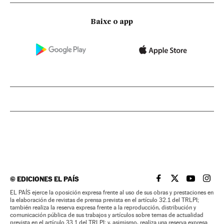
Baixe o app
©
EDICIONES EL PAÍS
EL PAÍS BRASIL EN
EL PAÍS BRASI
EL PAÍS B
EL PA
EL PAÍS ejerce la oposición expresa frente al uso de sus obras y prestaciones en
la elaboración de revistas de prensa prevista en el artículo 32.1 del TRLPI;
también realiza la reserva expresa frente a la reproducción, distribución y
comunicación pública de sus trabajos y artículos sobre temas de actualidad
prevista en el artículo 33.1 del TRLPI; y, asimismo, realiza una reserva expresa