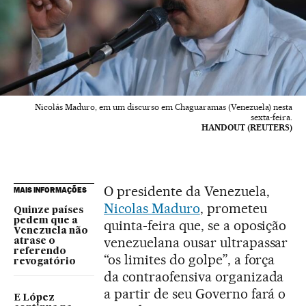
Nicolás Maduro, em um discurso em Chaguaramas (Venezuela) nesta
sexta-feira.
HANDOUT (REUTERS)
O presidente da Venezuela,
MAIS INFORMAÇÕES
Nicolas Maduro
, prometeu
Quinze países
pedem que a
quinta-feira que, se a oposição
Venezuela não
venezuelana ousar ultrapassar
atrase o
referendo
“os limites do golpe”, a força
revogatório
da contraofensiva organizada
a partir de seu Governo fará o
E López