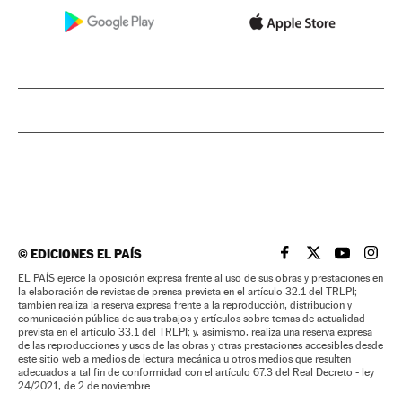
©
EDICIONES EL PAÍS
EL PAÍS BRASIL EN
EL PAÍS BRASI
EL PAÍS B
EL PA
EL PAÍS ejerce la oposición expresa frente al uso de sus obras y prestaciones en
la elaboración de revistas de prensa prevista en el artículo 32.1 del TRLPI;
también realiza la reserva expresa frente a la reproducción, distribución y
comunicación pública de sus trabajos y artículos sobre temas de actualidad
prevista en el artículo 33.1 del TRLPI; y, asimismo, realiza una reserva expresa
de las reproducciones y usos de las obras y otras prestaciones accesibles desde
este sitio web a medios de lectura mecánica u otros medios que resulten
adecuados a tal fin de conformidad con el artículo 67.3 del Real Decreto - ley
24/2021, de 2 de noviembre