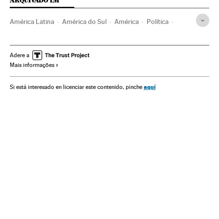
ARQUIVADO EM
América Latina
América do Sul
América
Política
Recep Tayyip Erdogan
MUD
Venezuela
Golpe Estado Turquia
Turquia
Golpes estado
Adere a
Mais informações
Conflitos políticos
Partidos políticos
Nicolás Maduro
aquí
Si está interesado en licenciar este contenido, pinche