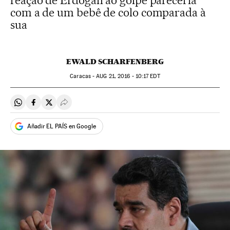
reação de Erdogan ao golpe pareceria
com a de um bebê de colo comparada à
sua
EWALD SCHARFENBERG
Caracas -
AUG
21, 2016 - 10:17
EDT
Compartir en Whatsapp
Compartir en Facebook
Compartir en Twitter
Desplegar Redes Sociales
Añadir EL PAÍS en Google