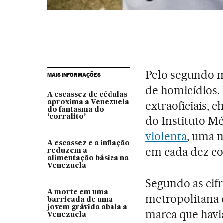
Pelo segundo m
MAIS INFORMAÇÕES
de homicídios.
A escassez de cédulas
aproxima a Venezuela
extraoficiais, 
do fantasma do
‘corralito’
do Instituto M
violenta
, uma m
A escassez e a inflação
em cada dez co
reduzem a
alimentação básica na
Venezuela
Segundo as cifr
A morte em uma
metropolitana 
barricada de uma
jovem grávida abala a
marca que havi
Venezuela