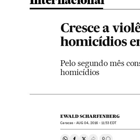
Internacional
Cresce a vio
homicídios e
Pelo segundo mês cons
homicídios
EWALD SCHARFENBERG
Caracas -
AUG
04, 2016 - 11:53
EDT
0