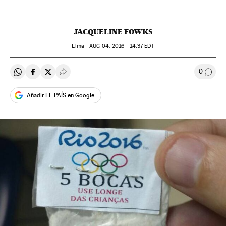
JACQUELINE FOWKS
Lima -
AUG
04, 2016 - 14:37
EDT
0
Compartir en Whatsapp
Compartir en Facebook
Compartir en Twitter
Desplegar Redes Sociales
Comen
Añadir EL PAÍS en Google