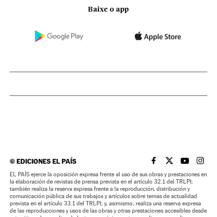
Baixe o app
©
EDICIONES EL PAÍS
EL PAÍS BRASIL EN
EL PAÍS BRASI
EL PAÍS B
EL PA
EL PAÍS ejerce la oposición expresa frente al uso de sus obras y prestaciones en
la elaboración de revistas de prensa prevista en el artículo 32.1 del TRLPI;
también realiza la reserva expresa frente a la reproducción, distribución y
comunicación pública de sus trabajos y artículos sobre temas de actualidad
prevista en el artículo 33.1 del TRLPI; y, asimismo, realiza una reserva expresa
de las reproducciones y usos de las obras y otras prestaciones accesibles desde