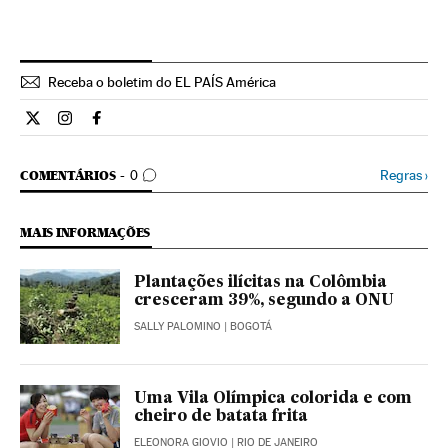
Receba o boletim do EL PAÍS América
Internacional El País Brasil en Twitter
Internacional El País Brasil en Instagram
Internacional El País Brasil en Facebook
COMENTÁRIOS
Regras
›
COMENTÁRIOS
0
MAIS INFORMAÇÕES
Plantações ilícitas na Colômbia
cresceram 39%, segundo a ONU
SALLY PALOMINO
| BOGOTÁ
Uma Vila Olímpica colorida e com
cheiro de batata frita
ELEONORA GIOVIO
| RIO DE JANEIRO