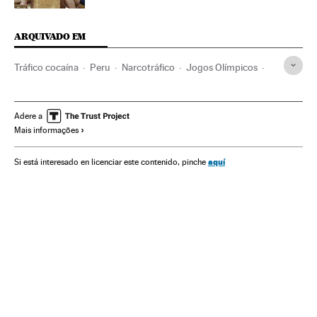
ARQUIVADO EM
Tráfico cocaína
Peru
Narcotráfico
Jogos Olímpicos
Delitos contra saúde pública
Brasil
América do Sul
América Latina
Competições
América
Delitos
Adere a
Mais informações
Esportes
Justiça
aquí
Si está interesado en licenciar este contenido, pinche