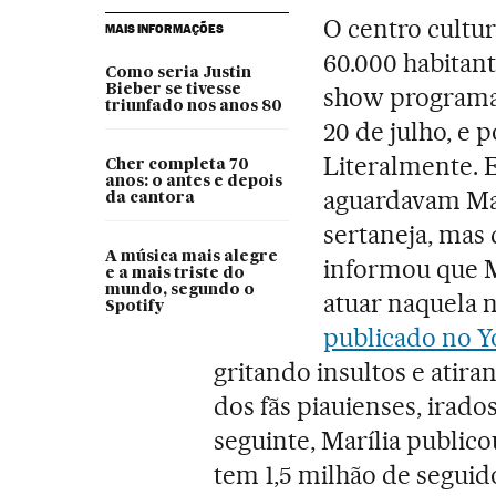
O centro cultur
MAIS INFORMAÇÕES
60.000 habitan
Como seria Justin
Bieber se tivesse
show programad
triunfado nos anos 80
20 de julho, e p
Literalmente. E
Cher completa 70
anos: o antes e depois
aguardavam Ma
da cantora
sertaneja, mas
A música mais alegre
informou que M
e a mais triste do
mundo, segundo o
atuar naquela 
Spotify
publicado no 
gritando insultos e atira
dos fãs piauienses, irados
seguinte, Marília publi
tem 1,5 milhão de seguid