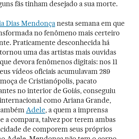
uns fãs tinham desejado a sua morte.
ia Dias Mendonça
nesta semana em que
ransformada no fenômeno mais certeiro
nte. Praticamente desconhecida há
tornou uma das artistas mais ouvidas
ue devora fenômenos digitais: nos 11
seus vídeos oficiais acumulavam 289
moça de Cristianópolis, pacato
antes no interior de Goiás, conseguiu
 internacional como Ariana Grande,
E também
Adele
, a quem a imprensa
te a compara, talvez por terem ambas
acidade de comporem seus próprios
mo Adele, Mendonça não tem o corpo