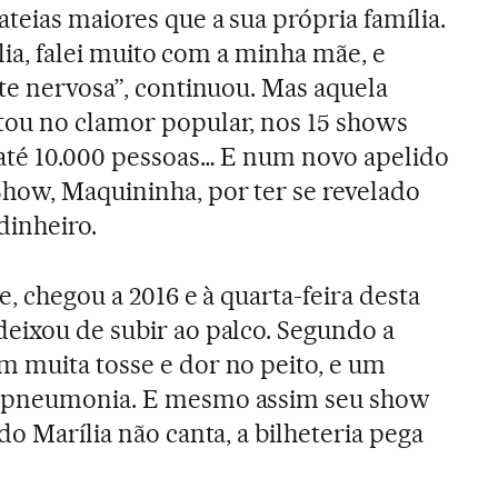
teias maiores que a sua própria família.
íblia, falei muito com a minha mãe, e
nte nervosa”, continuou. Mas aquela
tou no clamor popular, nos 15 shows
 até 10.000 pessoas… E num novo apelido
how, Maquininha, por ter se revelado
inheiro.
e, chegou a 2016 e à quarta-feira desta
eixou de subir ao palco. Segundo a
 muita tosse e dor no peito, e um
u pneumonia. E mesmo assim seu show
do Marília não canta, a bilheteria pega