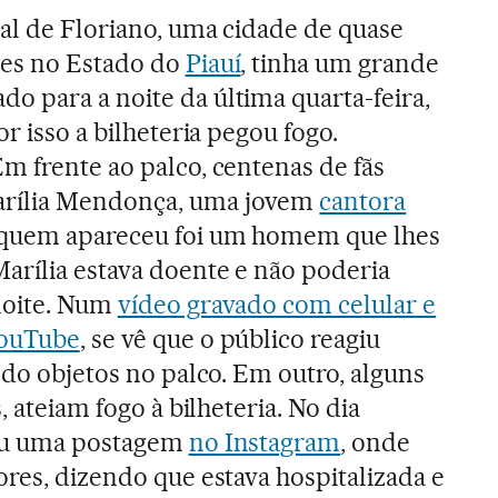
al de Floriano, uma cidade de quase
tes no Estado do
Piauí
, tinha um grande
o para a noite da última quarta-feira,
or isso a bilheteria pegou fogo.
m frente ao palco, centenas de fãs
rília Mendonça, uma jovem
cantora
 quem apareceu foi um homem que lhes
arília estava doente e não poderia
noite. Num
vídeo gravado com celular e
YouTube
, se vê que o público reagiu
ndo objetos no palco. Em outro, alguns
, ateiam fogo à bilheteria. No dia
cou uma postagem
no Instagram
, onde
ores, dizendo que estava hospitalizada e