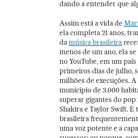
dando a entender que alg
Assim está a vida de
Mar
ela completa 21 anos, t
da
música brasileira
rece
menos de um ano, ela se 
no YouTube, em um país q
primeiros dias de julho, 
milhões de execuções. A 
município de 3.000 habit
superar gigantes do pop
Shakira e Taylor Swift. 
brasileira frequentemen
uma voz potente e a cap
sucessos; ou porque, co