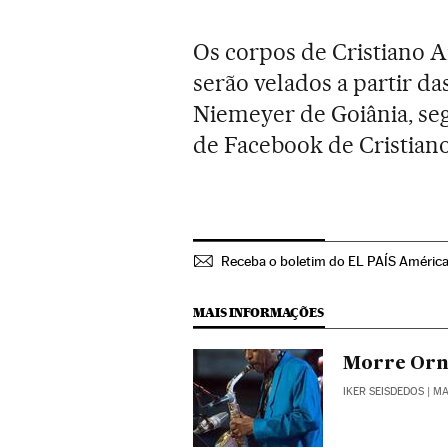
Os corpos de Cristiano A
serão velados a partir da
Niemeyer de Goiânia, se
de Facebook de Cristiano
Receba o boletim do EL PAÍS Améric
MAIS INFORMAÇÕES
Morre Orne
IKER SEISDEDOS
| M