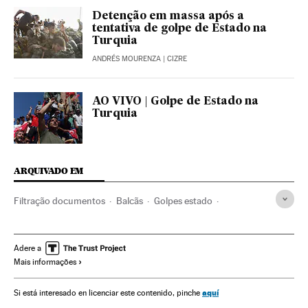
Detenção em massa após a
tentativa de golpe de Estado na
Turquia
ANDRÉS MOURENZA
| CIZRE
AO VIVO | Golpe de Estado na
Turquia
ARQUIVADO EM
Filtração documentos
Balcãs
Golpes estado
Conflitos políticos
Oriente médio
Europa Sul
Partidos políticos
Ásia
Europa
Política
Adere a
Mais informações
Recep Tayyip Erdogan
Meios comunicação
Comunicação
Ancara
AKP
Golpe Estado Turquia
aquí
Si está interesado en licenciar este contenido, pinche