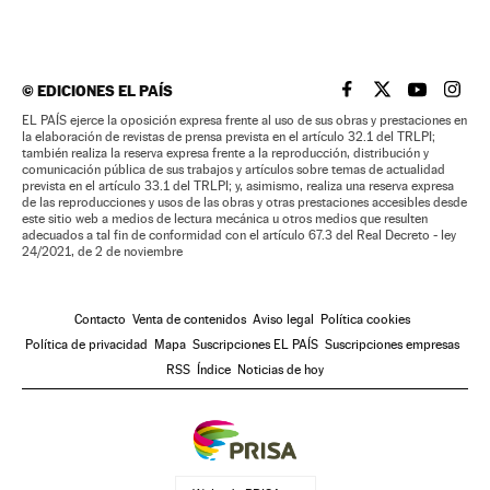
©
EDICIONES EL PAÍS
EL PAÍS BRASIL EN
EL PAÍS BRASI
EL PAÍS B
EL PA
EL PAÍS ejerce la oposición expresa frente al uso de sus obras y prestaciones en
la elaboración de revistas de prensa prevista en el artículo 32.1 del TRLPI;
también realiza la reserva expresa frente a la reproducción, distribución y
comunicación pública de sus trabajos y artículos sobre temas de actualidad
prevista en el artículo 33.1 del TRLPI; y, asimismo, realiza una reserva expresa
de las reproducciones y usos de las obras y otras prestaciones accesibles desde
este sitio web a medios de lectura mecánica u otros medios que resulten
adecuados a tal fin de conformidad con el artículo 67.3 del Real Decreto - ley
24/2021, de 2 de noviembre
Contacto
Venta de contenidos
Aviso legal
Política cookies
Política de privacidad
Mapa
Suscripciones EL PAÍS
Suscripciones empresas
RSS
Índice
Noticias de hoy