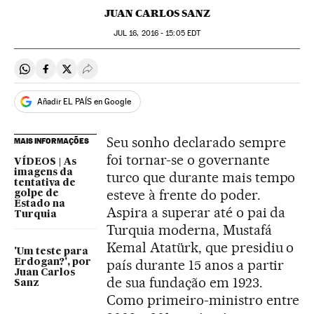
JUAN CARLOS SANZ
JUL
16, 2016 - 15:05
EDT
Compartir en Whatsapp
Compartir en Facebook
Compartir en Twitter
Desplegar Redes Sociales
Añadir EL PAÍS en Google
Seu sonho declarado sempre
MAIS INFORMAÇÕES
foi tornar-se o governante
VÍDEOS | As
imagens da
turco que durante mais tempo
tentativa de
esteve à frente do poder.
golpe de
Estado na
Aspira a superar até o pai da
Turquia
Turquia moderna, Mustafá
Kemal Atatürk, que presidiu o
'Um teste para
país durante 15 anos a partir
Erdogan?', por
Juan Carlos
de sua fundação em 1923.
Sanz
Como primeiro-ministro entre