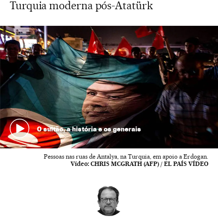
Turquia moderna pós-Atatürk
O sultão, a história e os generais
Pessoas nas ruas de Antalya, na Turquia, em apoio a Erdogan.
Vídeo:
CHRIS MCGRATH (AFP) / EL PAÍS VÍDEO