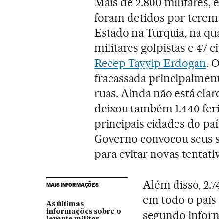
Mais de 2.800 militares, e
foram detidos por terem 
Estado na Turquia, na qu
militares golpistas e 47 
Recep Tayyip Erdogan
. 
fracassada principalment
ruas. Ainda não está clar
deixou também 1.440 fer
principais cidades do paí
Governo convocou seus s
para evitar novas tentativ
Além disso, 2.7
MAIS INFORMAÇÕES
em todo o país 
As últimas
informações sobre o
segundo inform
levante militar