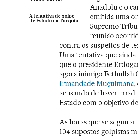
Anadolu e o ca
emitida uma or
A tentativa de golpe
de Estado na Turquia
Supremo Tribu
reunião ocorrid
contra os suspeitos de te
Uma tentativa que ainda 
que o presidente Erdogan
agora inimigo Fethullah 
Irmandade Muçulmana
,
acusando de haver criado
Estado com o objetivo de
As horas que se seguira
104 supostos golpistas m