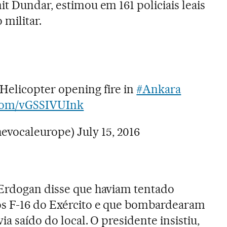
t Dundar, estimou em 161 policiais leais
 militar.
Helicopter opening fire in
#Ankara
.com/vGSSIVUInk
hevocaleurope)
July 15, 2016
 Erdogan disse que haviam tentado
os F-16 do Exército e que bombardearam
ia saído do local. O presidente insistiu,