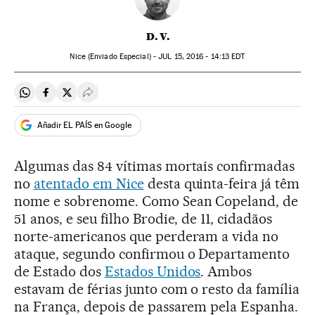
D. V.
Nice (Enviado Especial) -
JUL
15, 2016 - 14:13
EDT
Compartir en Whatsapp
Compartir en Facebook
Compartir en Twitter
Desplegar Redes Sociales
Añadir EL PAÍS en Google
Algumas das 84 vítimas mortais confirmadas
no
atentado em Nice
desta quinta-feira já têm
nome e sobrenome. Como Sean Copeland, de
51 anos, e seu filho Brodie, de 11, cidadãos
norte-americanos que perderam a vida no
ataque, segundo confirmou o Departamento
de Estado dos
Estados Unidos
. Ambos
estavam de férias junto com o resto da família
na França, depois de passarem pela Espanha.