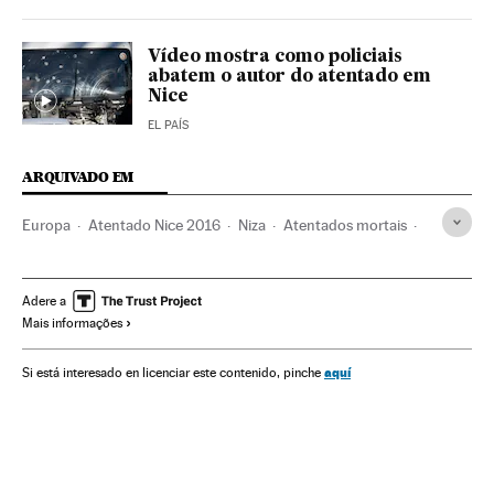
Vídeo mostra como policiais
abatem o autor do atentado em
Nice
EL PAÍS
ARQUIVADO EM
Europa
Atentado Nice 2016
Niza
Atentados mortais
Atentados terroristas
França
Vítimas
Europa Ocidental
Acontecimentos
Terrorismo
Adere a
Mais informações
aquí
Si está interesado en licenciar este contenido, pinche