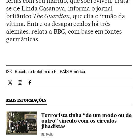
férias com seu marido, que sobreviveu. Trata-
se de Linda Casanova, informa o jornal
britânico
The Guardian
, que cita o irmão da
vítima. Entre os desaparecidos há três
alemães, relata a BBC, com base em fontes
germânicas.
Receba o boletim do EL PAÍS América
Internacional El País Brasil en Twitter
Internacional El País Brasil en Instagram
Internacional El País Brasil en Facebook
MAIS INFORMAÇÕES
Terrorista tinha “de um modo ou de
outro” vínculo com os círculos
jihadistas
EL PAÍS