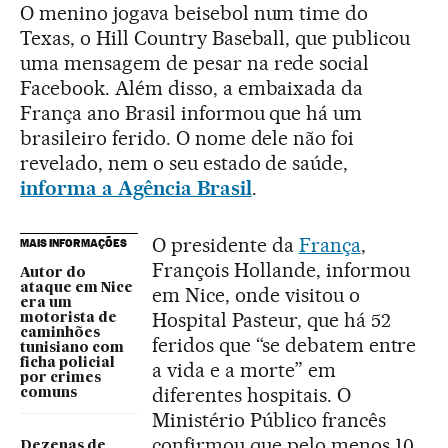
O menino jogava beisebol num time do
Texas, o Hill Country Baseball, que publicou
uma mensagem de pesar na rede social
Facebook. Além disso, a embaixada da
França ano Brasil informou que há um
brasileiro ferido. O nome dele não foi
revelado, nem o seu estado de saúde,
informa a Agência Brasil
.
O presidente da
França
,
MAIS INFORMAÇÕES
François Hollande, informou
Autor do
ataque em Nice
em Nice, onde visitou o
era um
Hospital Pasteur, que há 52
motorista de
caminhões
feridos que “se debatem entre
tunisiano com
ficha policial
a vida e a morte” em
por crimes
diferentes hospitais. O
comuns
Ministério Público francês
confirmou que pelo menos 10
Dezenas de