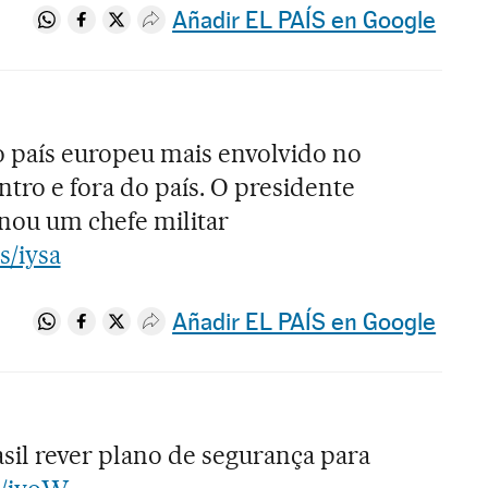
Añadir EL PAÍS en Google
Compartir en Whatsapp
Compartir en Facebook
Compartir en Twitter
Desplegar Redes Sociales
 o país europeu mais envolvido no
tro e fora do país. O presidente
nou um chefe militar
as/iysa
Añadir EL PAÍS en Google
Compartir en Whatsapp
Compartir en Facebook
Compartir en Twitter
Desplegar Redes Sociales
sil rever plano de segurança para