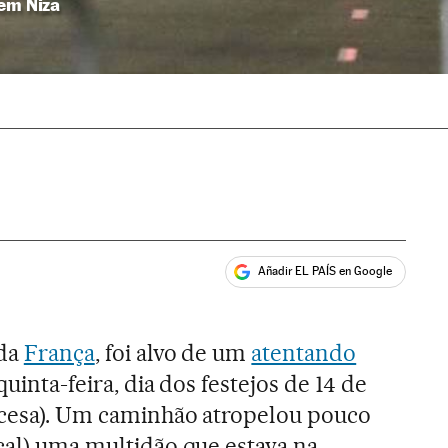
 em Niza
Añadir EL PAÍS en Google
ales
 da
França
, foi alvo de um
atentando
uinta-feira, dia dos festejos de 14 de
ancesa). Um caminhão atropelou pouco
ocal) uma multidão que estava na