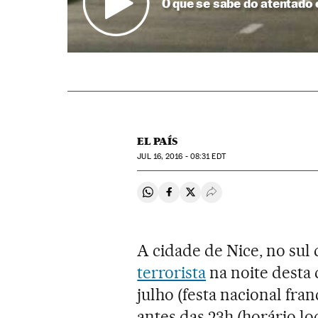
O que se sabe do atentado
EL PAÍS
JUL
16, 2016 - 08:31
EDT
Compartir en Whatsapp
Compartir en Facebook
Compartir en Twitter
Desplegar Redes Soci
A cidade de Nice, no sul
terrorista
na noite desta q
julho (festa nacional fr
antes das 23h (horário l