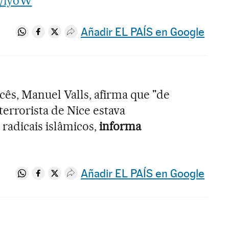
as/iyoW
Añadir EL PAÍS en Google
Compartir en Whatsapp
Compartir en Facebook
Compartir en Twitter
Desplegar Redes Sociales
cês, Manuel Valls, afirma que "de
errorista de Nice estava
 radicais islâmicos,
informa
Añadir EL PAÍS en Google
Compartir en Whatsapp
Compartir en Facebook
Compartir en Twitter
Desplegar Redes Sociales