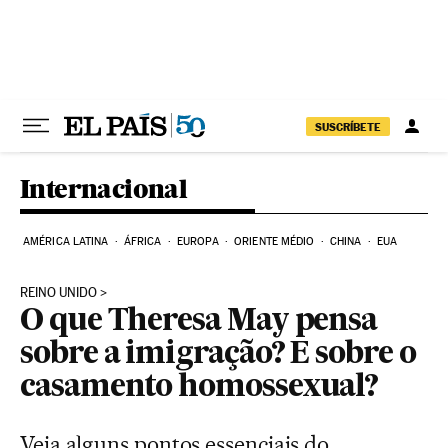
Pular para o conteúdo
SUSCRÍBETE
Internacional
AMÉRICA LATINA
ÁFRICA
EUROPA
ORIENTE MÉDIO
CHINA
EUA
REINO UNIDO
O que Theresa May pensa
sobre a imigração? E sobre o
casamento homossexual?
Veja alguns pontos essenciais do