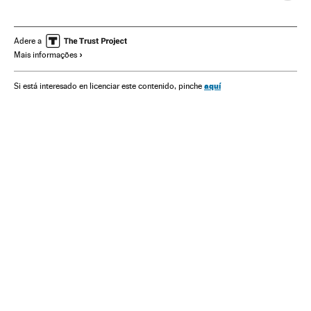
Referendo
Eleições europeias
Unión política europea
Imigração
Europa Ocidental
Migração
Eleições
Adere a
Mais informações
Demografia
União Europeia
Ideologias
Europa
Organizações internacionais
Política
aquí
Si está interesado en licenciar este contenido, pinche
Relações exteriores
Sociedade
Reino Unido