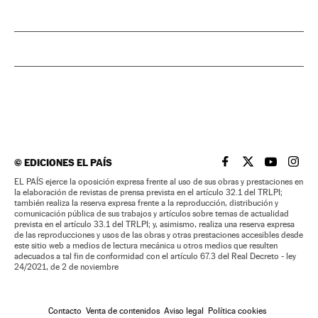
©
EDICIONES EL PAÍS
EL PAÍS BRASIL EN
EL PAÍS BRASI
EL PAÍS B
EL PA
EL PAÍS ejerce la oposición expresa frente al uso de sus obras y prestaciones en
la elaboración de revistas de prensa prevista en el artículo 32.1 del TRLPI;
también realiza la reserva expresa frente a la reproducción, distribución y
comunicación pública de sus trabajos y artículos sobre temas de actualidad
prevista en el artículo 33.1 del TRLPI; y, asimismo, realiza una reserva expresa
de las reproducciones y usos de las obras y otras prestaciones accesibles desde
este sitio web a medios de lectura mecánica u otros medios que resulten
adecuados a tal fin de conformidad con el artículo 67.3 del Real Decreto - ley
24/2021, de 2 de noviembre
Contacto
Venta de contenidos
Aviso legal
Política cookies