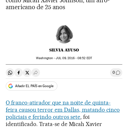
como Micah Xavier Johnson, um afro-
americano de 25 anos
SILVIA AYUSO
Washington -
JUL
09, 2016 - 08:52
EDT
0
Compartir en Whatsapp
Compartir en Facebook
Compartir en Twitter
Desplegar Redes Sociales
Comen
Añadir EL PAÍS en Google
O franco-atirador que na noite de quinta-
feira causou terror em Dallas, matando cinco
policiais e ferindo outros sete
, foi
identificado. Trata-se de Micah Xavier