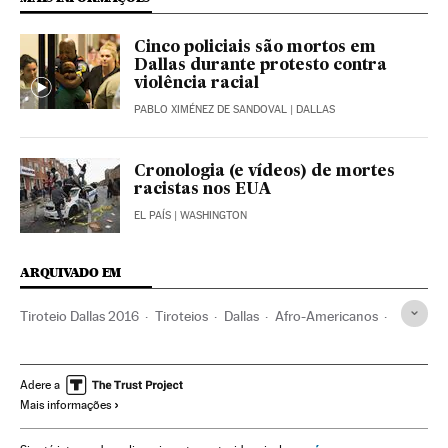
Cinco policiais são mortos em
Dallas durante protesto contra
violência racial
PABLO XIMÉNEZ DE SANDOVAL
| DALLAS
Cronologia (e vídeos) de mortes
racistas nos EUA
EL PAÍS
| WASHINGTON
ARQUIVADO EM
Tiroteio Dallas 2016
Tiroteios
Dallas
Afro-Americanos
Protestos sociais
Incidentes
Distúrbios
Violência racial
Texas
Afrodescendentes
Adere a
Mais informações
Conflitos raciais
Estados Unidos
Mal-estar social
Violência
Negros
América do Norte
Racismo