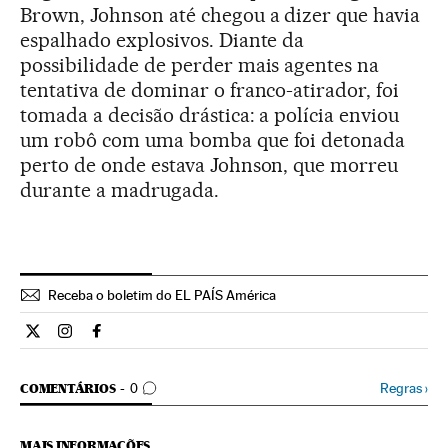
Brown, Johnson até chegou a dizer que havia
espalhado explosivos. Diante da
possibilidade de perder mais agentes na
tentativa de dominar o franco-atirador, foi
tomada a decisão drástica: a polícia enviou
um robô com uma bomba que foi detonada
perto de onde estava Johnson, que morreu
durante a madrugada.
Receba o boletim do EL PAÍS América
Internacional El País Brasil en Twitter
Internacional El País Brasil en Instagram
Internacional El País Brasil en Facebook
COMENTÁRIOS
Regras
›
COMENTÁRIOS
0
MAIS INFORMAÇÕES