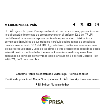
©
EDICIONES EL PAÍS
EL PAÍS BRASIL EN
EL PAÍS BRASI
EL PAÍS B
EL PA
EL PAÍS ejerce la oposición expresa frente al uso de sus obras y prestaciones en
la elaboración de revistas de prensa prevista en el artículo 32.1 del TRLPI;
también realiza la reserva expresa frente a la reproducción, distribución y
comunicación pública de sus trabajos y artículos sobre temas de actualidad
prevista en el artículo 33.1 del TRLPI; y, asimismo, realiza una reserva expresa
de las reproducciones y usos de las obras y otras prestaciones accesibles desde
este sitio web a medios de lectura mecánica u otros medios que resulten
adecuados a tal fin de conformidad con el artículo 67.3 del Real Decreto - ley
24/2021, de 2 de noviembre
Contacto
Venta de contenidos
Aviso legal
Política cookies
Política de privacidad
Mapa
Suscripciones EL PAÍS
Suscripciones empresas
RSS
Índice
Noticias de hoy