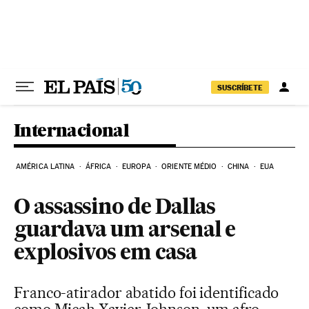
Pular para o conteúdo
SUSCRÍBETE
Internacional
AMÉRICA LATINA
ÁFRICA
EUROPA
ORIENTE MÉDIO
CHINA
EUA
O assassino de Dallas
guardava um arsenal e
explosivos em casa
Franco-atirador abatido foi identificado