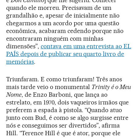
e
Don Camillo
] que me sugeriu. Comecei
quando ele morreu. Precisavam de um
grandalhão e, apesar de inicialmente não
chegarmos a um acordo por uma questão
econômica, acabaram cedendo porque não
encontraram ninguém com minhas
dimensões”,
contava em uma entrevista ao EL
PAÍS depois de publicar seu quarto livro de
memórias
.
Triunfaram. E como triunfaram! Três anos
mais tarde veio o monumental
Trinity é o Meu
Nome
, de Enzo Barboni, que lança ao
estrelato, em 1970, dois vaqueiros irmãos que
preferem a espada à pistola. “Quando atuo
junto com Bud, é como se algo surgisse entre
nós e conseguimos ser divertidos”, afirma
Hill. “Terence Hill é que é ator, porque ele