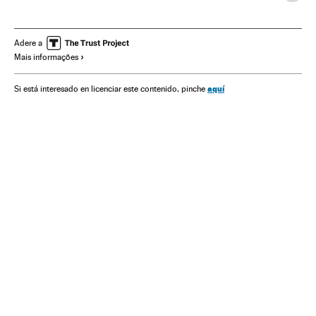
Atores
Itália
Filmes
Europa Ocidental
Cinema
Acontecimentos
Gente
Europa
Cultura
Espanha
Adere a
Mais informações
Sociedade
aquí
Si está interesado en licenciar este contenido, pinche