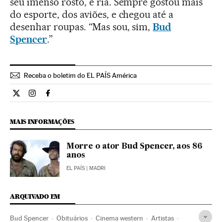
seu imenso rosto, e ria. Sempre gostou mais
do esporte, dos aviões, e chegou até a
desenhar roupas. “Mas sou, sim,
Bud
Spencer
.”
Receba o boletim do EL PAÍS América
Cultura El País Brasil en Twitter
Cultura El País Brasil en Instagram
Cultura El País Brasil en Facebook
MAIS INFORMAÇÕES
Morre o ator Bud Spencer, aos 86
anos
EL PAÍS
| MADRI
ARQUIVADO EM
Bud Spencer
Obituários
Cinema western
Artistas