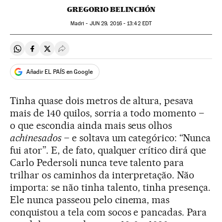
GREGORIO BELINCHÓN
Madri -
JUN
29, 2016 - 13:42
EDT
Compartir en Whatsapp
Compartir en Facebook
Compartir en Twitter
Desplegar Redes Sociales
Añadir EL PAÍS en Google
Tinha quase dois metros de altura, pesava
mais de 140 quilos, sorria a todo momento –
o que escondia ainda mais seus olhos
achinesados
– e soltava um categórico: “Nunca
fui ator”. E, de fato, qualquer crítico dirá que
Carlo Pedersoli nunca teve talento para
trilhar os caminhos da interpretação. Não
importa: se não tinha talento, tinha presença.
Ele nunca passeou pelo cinema, mas
conquistou a tela com socos e pancadas. Para