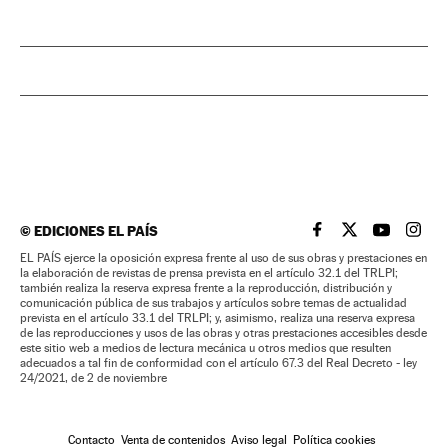
©
EDICIONES EL PAÍS
EL PAÍS BRASIL EN
EL PAÍS BRASI
EL PAÍS B
EL PA
EL PAÍS ejerce la oposición expresa frente al uso de sus obras y prestaciones en
la elaboración de revistas de prensa prevista en el artículo 32.1 del TRLPI;
también realiza la reserva expresa frente a la reproducción, distribución y
comunicación pública de sus trabajos y artículos sobre temas de actualidad
prevista en el artículo 33.1 del TRLPI; y, asimismo, realiza una reserva expresa
de las reproducciones y usos de las obras y otras prestaciones accesibles desde
este sitio web a medios de lectura mecánica u otros medios que resulten
adecuados a tal fin de conformidad con el artículo 67.3 del Real Decreto - ley
24/2021, de 2 de noviembre
Contacto
Venta de contenidos
Aviso legal
Política cookies