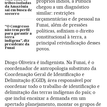
próprios índios, a Pública
tribos isoladas
chegou a um diagnóstico
da Amazônia
sai em busca de
similar: restrições
socorro
orçamentárias e de pessoal na
Funai, além de pressões
“O Congresso
políticas, asfixiam o direito
não tem perfil
para garantir a
constitucional à terra, a
terra
indígena”, diz
principal reivindicação desses
presidente da
povos.
Funai
Diogo Oliveira é indigenista. Na Funai, é o
coordenador de antropologia substituto da
Coordenação Geral de Identificação e
Delimitação (CGID), área responsável por
coordenar todo o trabalho de identificação e
delimitação das terras indígenas do país; o
que inclui encaixar a demanda em um
apertado planejamento, montar os grupos de