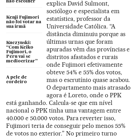
não escolher
explica David Sulmont,
sociólogo e especialista em
estatística, professor da
Kenji Fujimori
não foi votar na
Universidade Católica. “A
sua irmã
distância diminuiu porque as
últimas urnas que foram
Kuczynski:
“Com Keiko
apuradas vêm das províncias e
Fujimori, o
distritos afastados e rurais
Peru vai se
mediocrizar”
onde Fujimori efetivamente
obteve 54% e 55% dos votos,
A pele de
mas o escrutínio quase acabou.
cordeiro
O departamento mais atrasado
agora é Loreto, onde o PPK
está ganhando. Calcula-se que em nível
nacional o PPK tinha uma vantagem entre
40.000 e 50.000 votos. Para reverter isso,
Fujimori teria de conseguir pelo menos 55%
de votos no exterior.” No primeiro turno