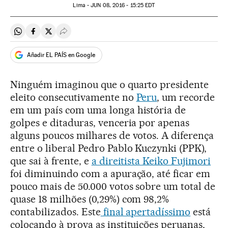
Lima -
JUN
08, 2016 - 15:25
EDT
Compartir en Whatsapp
Compartir en Facebook
Compartir en Twitter
Desplegar Redes Sociales
Añadir EL PAÍS en Google
Ninguém imaginou que o quarto presidente
eleito consecutivamente no
Peru
, um recorde
em um país com uma longa história de
golpes e ditaduras, venceria por apenas
alguns poucos milhares de votos. A diferença
entre o liberal Pedro Pablo Kuczynki (PPK),
que sai à frente, e
a direitista Keiko Fujimori
foi diminuindo com a apuração, até ficar em
pouco mais de 50.000 votos sobre um total de
quase 18 milhões (0,29%) com 98,2%
contabilizados. Este
final apertadíssimo
está
colocando à prova as instituições peruanas,