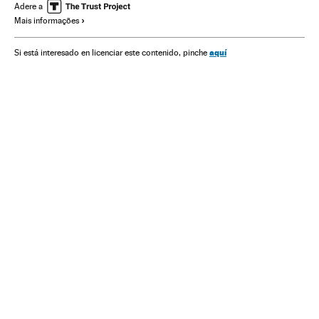
Eleições presidenciais
Eleições
Fujimorismo
Peru
Adere a
Mais informações
Ideologias
América do Sul
América Latina
América
Política
aquí
Si está interesado en licenciar este contenido, pinche