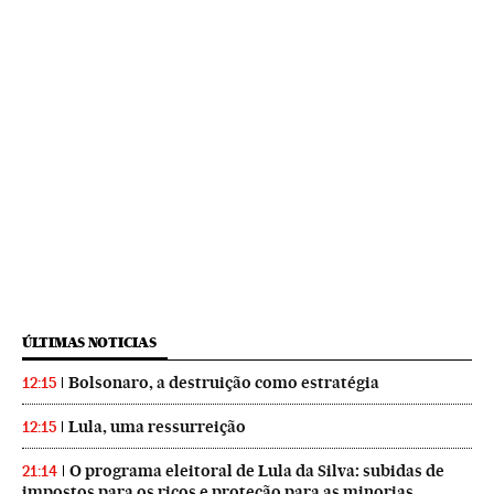
ÚLTIMAS NOTICIAS
Bolsonaro, a destruição como estratégia
12:15
Lula, uma ressurreição
12:15
O programa eleitoral de Lula da Silva: subidas de
21:14
impostos para os ricos e proteção para as minorias