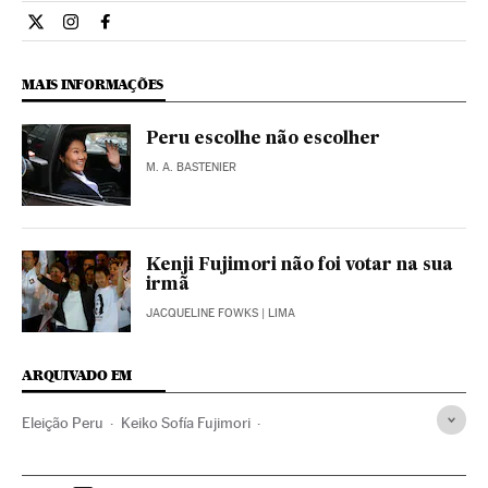
Internacional El País Brasil en Twitter
Internacional El País Brasil en Instagram
Internacional El País Brasil en Facebook
MAIS INFORMAÇÕES
Peru escolhe não escolher
M. A. BASTENIER
Kenji Fujimori não foi votar na sua
irmã
JACQUELINE FOWKS
| LIMA
ARQUIVADO EM
Eleição Peru
Keiko Sofía Fujimori
Pedro Pablo Kuczynski
Alberto Fujimori
2016