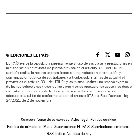
©
EDICIONES EL PAÍS
EL PAÍS BRASIL EN
EL PAÍS BRASI
EL PAÍS B
EL PA
EL PAÍS ejerce la oposición expresa frente al uso de sus obras y prestaciones en
la elaboración de revistas de prensa prevista en el artículo 32.1 del TRLPI;
también realiza la reserva expresa frente a la reproducción, distribución y
comunicación pública de sus trabajos y artículos sobre temas de actualidad
prevista en el artículo 33.1 del TRLPI; y, asimismo, realiza una reserva expresa
de las reproducciones y usos de las obras y otras prestaciones accesibles desde
este sitio web a medios de lectura mecánica u otros medios que resulten
adecuados a tal fin de conformidad con el artículo 67.3 del Real Decreto - ley
24/2021, de 2 de noviembre
Contacto
Venta de contenidos
Aviso legal
Política cookies
Política de privacidad
Mapa
Suscripciones EL PAÍS
Suscripciones empresas
RSS
Índice
Noticias de hoy