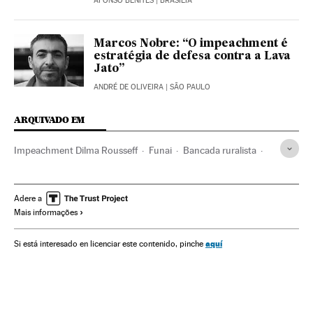
AFONSO BENITES
| BRASILIA
Marcos Nobre: “O impeachment é
estratégia de defesa contra a Lava
Jato”
ANDRÉ DE OLIVEIRA
| SÃO PAULO
ARQUIVADO EM
Impeachment Dilma Rousseff
Funai
Bancada ruralista
MDB
Operação Lava Jato
Vice-presidente Brasil
Dilma Rousseff
Michel Temer
Câmara Deputados
Adere a
Mais informações
Partido dos Trabalhadores
Bancada BBB
Crises políticas
Ministério da Justiça e Segurança Pública
aquí
Si está interesado en licenciar este contenido, pinche
Índios americanos
Indígenas
Impeachment
Destituições políticas
Zona rural
Presidente Brasil
Partidos conservadores
Subornos