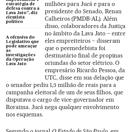
milhões para Jucá e para o
estratégia de
defesa contra a
presidente do Senado, Renan
Lava Jato”, diz
Calheiros (PMDB-AL). Além
cientista
político
disso, colaboradores da Justiça
no âmbito da Lava Jato – entre
A ofensiva do
eles empreiteiros – disseram
Legislativo que
pode ameaçar
que o peemedebista foi
as
destinatário final de propinas
investigações
da Operação
oriundas do setor elétrico. O
Lava Jato
empresário Ricardo Pessoa, da
UTC, disse em sua delação que
o senador pediu 1,5 milhão de reais para a
campanha eleitoral de um de seus filhos, que
disputava o cargo de vice-governador em
Roraima. Jucá nega qualquer envolvimento
nos esquemas.
Segundo o jornal
O Estado de São Paulo
, em