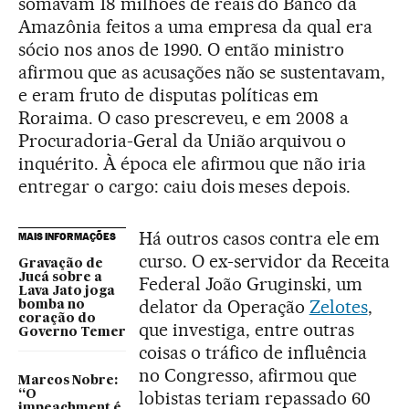
somavam 18 milhões de reais do Banco da
Amazônia feitos a uma empresa da qual era
sócio nos anos de 1990. O então ministro
afirmou que as acusações não se sustentavam,
e eram fruto de disputas políticas em
Roraima. O caso prescreveu, e em 2008 a
Procuradoria-Geral da União arquivou o
inquérito. À época ele afirmou que não iria
entregar o cargo: caiu dois meses depois.
Há outros casos contra ele em
MAIS INFORMAÇÕES
curso. O ex-servidor da Receita
Gravação de
Jucá sobre a
Federal João Gruginski, um
Lava Jato joga
delator da Operação
Zelotes
,
bomba no
coração do
que investiga, entre outras
Governo Temer
coisas o tráfico de influência
no Congresso, afirmou que
Marcos Nobre:
lobistas teriam repassado 60
“O
impeachment é