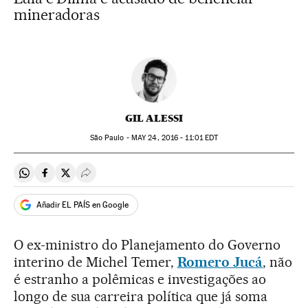
mineradoras
GIL ALESSI
São Paulo -
MAY
24, 2016 - 11:01
EDT
Compartir en Whatsapp
Compartir en Facebook
Compartir en Twitter
Desplegar Redes Sociales
Añadir EL PAÍS en Google
O ex-ministro do Planejamento do Governo
interino de Michel Temer,
Romero Jucá
, não
é estranho a polêmicas e investigações ao
longo de sua carreira política que já soma