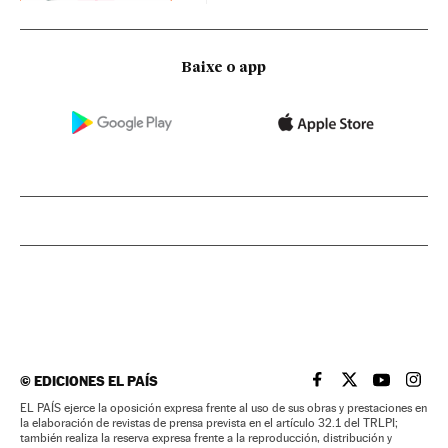
Baixe o app
©
EDICIONES EL PAÍS
EL PAÍS BRASIL EN
EL PAÍS BRASI
EL PAÍS B
EL PA
EL PAÍS ejerce la oposición expresa frente al uso de sus obras y prestaciones en
la elaboración de revistas de prensa prevista en el artículo 32.1 del TRLPI;
también realiza la reserva expresa frente a la reproducción, distribución y