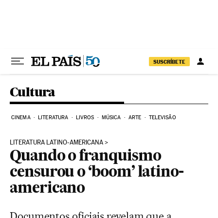
Pular para o conteúdo
SUSCRÍBETE
Cultura
CINEMA
LITERATURA
LIVROS
MÚSICA
ARTE
TELEVISÃO
LITERATURA LATINO-AMERICANA
Quando o franquismo
censurou o ‘boom’ latino-
americano
Documentos oficiais revelam que a