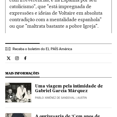
catolicismo", que "está impregnada de
expressões e ideias de Voltaire em absoluta
contradição com a mentalidade espanhola"
ou que "maltrata bastante a pobre Igreja".
Receba o boletim do EL PAÍS América
Cultura El País Brasil en Twitter
Cultura El País Brasil en Instagram
Cultura El País Brasil en Facebook
MAIS INFORMAÇÕES
Uma viagem pela intimidade de
Gabriel García Márquez
PABLO XIMÉNEZ DE SANDOVAL
| AUSTIN
A ourivesaria de ‘Cem anos de