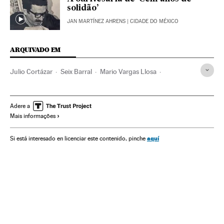
solidão’
JAN MARTÍNEZ AHRENS
| CIDADE DO MÉXICO
ARQUIVADO EM
Julio Cortázar
Seix Barral
Mario Vargas Llosa
Cien años de soledad
Carlos Barral
Alejo Carpentier
Carlos Robles Piquer
Censura
Carlos Fuentes
Adere a
Mais informações
Gabriel García Márquez
Juan Rulfo
Franquismo
Editoriais
Boom latinoamericano
Escritores
Fascismo
aquí
Si está interesado en licenciar este contenido, pinche
Setor editorial
Literatura hispanoamericana
Livros
Ultradireita
Ditadura
Indústria cultural
História contemporânea
Movimentos literários
Movimentos culturais