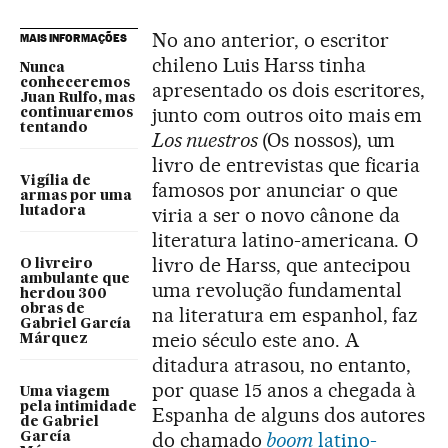
No ano anterior, o escritor
MAIS INFORMAÇÕES
chileno Luis Harss tinha
Nunca
conheceremos
apresentado os dois escritores,
Juan Rulfo, mas
junto com outros oito mais em
continuaremos
tentando
Los nuestros
(Os nossos), um
livro de entrevistas que ficaria
Vigília de
famosos por anunciar o que
armas por uma
viria a ser o novo cânone da
lutadora
literatura latino-americana. O
livro de Harss, que antecipou
O livreiro
ambulante que
uma revolução fundamental
herdou 300
obras de
na literatura em espanhol, faz
Gabriel García
meio século este ano. A
Márquez
ditadura atrasou, no entanto,
por quase 15 anos a chegada à
Uma viagem
pela intimidade
Espanha de alguns dos autores
de Gabriel
do chamado
boom
latino-
García