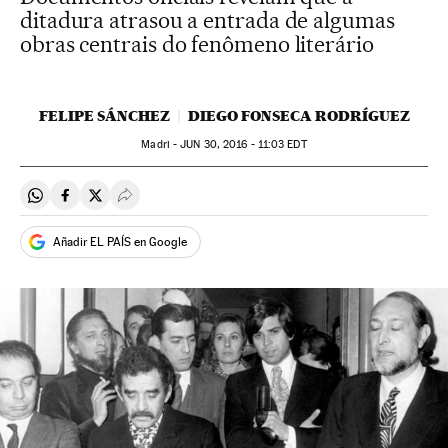
ditadura atrasou a entrada de algumas
obras centrais do fenômeno literário
FELIPE SÁNCHEZ
DIEGO FONSECA RODRÍGUEZ
Madri -
JUN
30, 2016 - 11:03
EDT
Compartir en Whatsapp
Compartir en Facebook
Compartir en Twitter
Desplegar Redes Sociales
Añadir EL PAÍS en Google