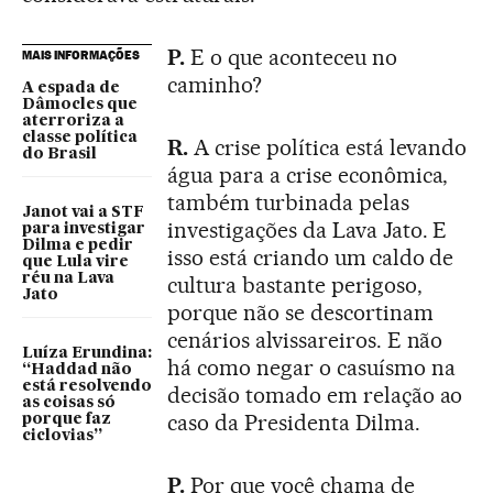
P.
E o que aconteceu no
MAIS INFORMAÇÕES
caminho?
A espada de
Dâmocles que
aterroriza a
classe política
R.
A crise política está levando
do Brasil
água para a crise econômica,
também turbinada pelas
Janot vai a STF
investigações da Lava Jato. E
para investigar
Dilma e pedir
isso está criando um caldo de
que Lula vire
réu na Lava
cultura bastante perigoso,
Jato
porque não se descortinam
cenários alvissareiros. E não
Luíza Erundina:
há como negar o casuísmo na
“Haddad não
está resolvendo
decisão tomado em relação ao
as coisas só
caso da Presidenta Dilma.
porque faz
ciclovias”
P.
Por que você chama de