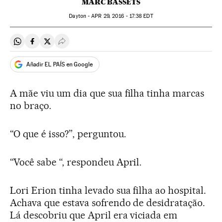
MARC BASSETS
Dayton -
APR
29, 2016 - 17:38
EDT
Compartir en Whatsapp
Compartir en Facebook
Compartir en Twitter
Desplegar Redes Sociales
Añadir EL PAÍS en Google
A mãe viu um dia que sua filha tinha marcas
no braço.
“O que é isso?”, perguntou.
“Você sabe “, respondeu April.
Lori Erion tinha levado sua filha ao hospital.
Achava que estava sofrendo de desidratação.
Lá descobriu que April era viciada em