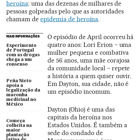
heroína
: uma das dezenas de milhares de
pessoas golpeadas pelo que as autoridades
chamam de
epidemia de heroína
.
O episódio de April ocorreu há
MAIS INFORMAÇÕES
quatro anos: Lori Erion – uma
Experimento
de Portugal
mulher pequena e combativa
com as drogas
de 56 anos, uma mãe corajosa
chega a um
consenso
da comunidade local – repete
a história a quem quiser ouvir.
Peña Nieto
Em Dayton, sua cidade, não é
apoia a
um episódio incomum.
legalização da
maconha
medicinal no
México
Dayton (Ohio) é uma das
capitais da heroína nos
Começa
Estados Unidos. É também a
colheita na
maior
sede do condado de
plantação
latina de