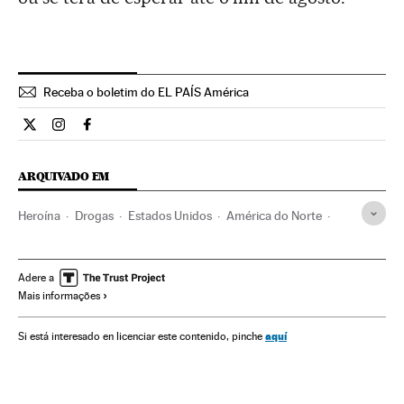
Receba o boletim do EL PAÍS América
Internacional El País Brasil en Twitter
Internacional El País Brasil en Instagram
Internacional El País Brasil en Facebook
ARQUIVADO EM
Heroína
Drogas
Estados Unidos
América do Norte
América
Saúde
Problemas sociais
Sociedade
Adere a
Mais informações
aquí
Si está interesado en licenciar este contenido, pinche