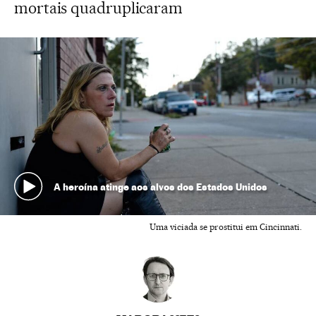
mortais quadruplicaram
A heroína atinge aos alvos dos Estados Unidos
Uma viciada se prostitui em Cincinnati.