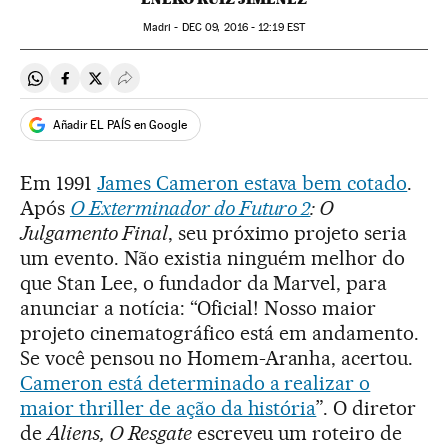
Madri -
DEC
09, 2016 - 12:19
EST
Compartir en Whatsapp
Compartir en Facebook
Compartir en Twitter
Desplegar Redes Sociales
Añadir EL PAÍS en Google
Em 1991
James Cameron estava bem cotado
.
Após
O Exterminador do Futuro 2
: O
Julgamento Final
, seu próximo projeto seria
um evento. Não existia ninguém melhor do
que Stan Lee, o fundador da Marvel, para
anunciar a notícia: “Oficial! Nosso maior
projeto cinematográfico está em andamento.
Se você pensou no Homem-Aranha, acertou.
Cameron está determinado a realizar o
maior thriller de ação da história
”. O diretor
de
Aliens, O Resgate
escreveu um roteiro de