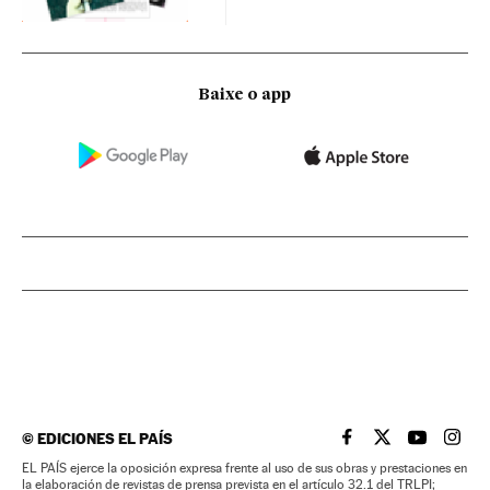
Baixe o app
©
EDICIONES EL PAÍS
EL PAÍS BRASIL EN
EL PAÍS BRASI
EL PAÍS B
EL PA
EL PAÍS ejerce la oposición expresa frente al uso de sus obras y prestaciones en
la elaboración de revistas de prensa prevista en el artículo 32.1 del TRLPI;