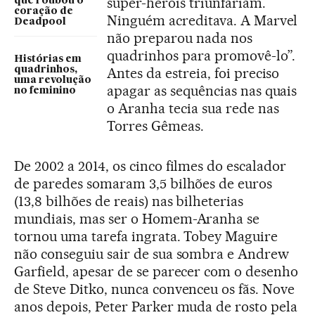
super-heróis triunfariam.
que roubou o
coração de
Ninguém acreditava. A Marvel
Deadpool
não preparou nada nos
quadrinhos para promovê-lo”.
Histórias em
quadrinhos,
Antes da estreia, foi preciso
uma revolução
apagar as sequências nas quais
no feminino
o Aranha tecia sua rede nas
Torres Gêmeas.
De 2002 a 2014, os cinco filmes do escalador
de paredes somaram 3,5 bilhões de euros
(13,8 bilhões de reais) nas bilheterias
mundiais, mas ser o Homem-Aranha se
tornou uma tarefa ingrata. Tobey Maguire
não conseguiu sair de sua sombra e Andrew
Garfield, apesar de se parecer com o desenho
de Steve Ditko, nunca convenceu os fãs. Nove
anos depois, Peter Parker muda de rosto pela