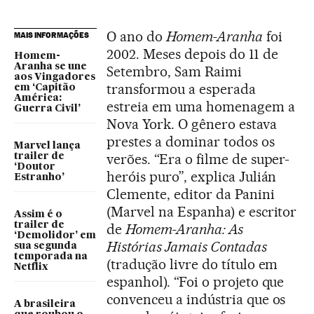
O ano do
Homem-Aranha
foi
MAIS INFORMAÇÕES
2002. Meses depois do 11 de
Homem-
Aranha se une
Setembro, Sam Raimi
aos Vingadores
transformou a esperada
em ‘Capitão
América:
estreia em uma homenagem a
Guerra Civil’
Nova York. O gênero estava
prestes a dominar todos os
Marvel lança
verões. “Era o filme de super-
trailer de
‘Doutor
heróis puro”, explica Julián
Estranho’
Clemente, editor da Panini
(Marvel na Espanha) e escritor
Assim é o
trailer de
de
Homem-Aranha: As
‘Demolidor’ em
Histórias Jamais Contadas
sua segunda
temporada na
(tradução livre do título em
Netflix
espanhol). “Foi o projeto que
convenceu a indústria que os
A brasileira