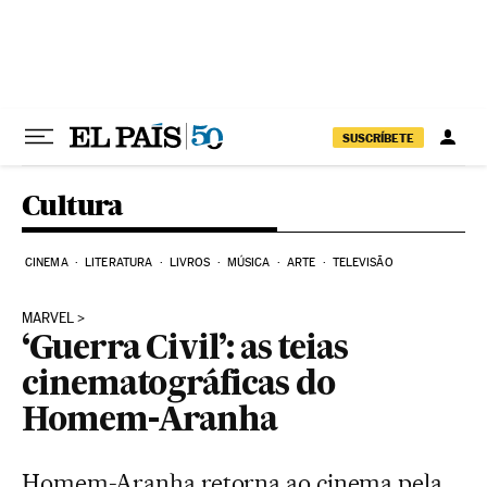
Pular para o conteúdo
SUSCRÍBETE
Cultura
CINEMA
LITERATURA
LIVROS
MÚSICA
ARTE
TELEVISÃO
MARVEL
‘Guerra Civil’: as teias
cinematográficas do
Homem-Aranha
Homem-Aranha retorna ao cinema pela