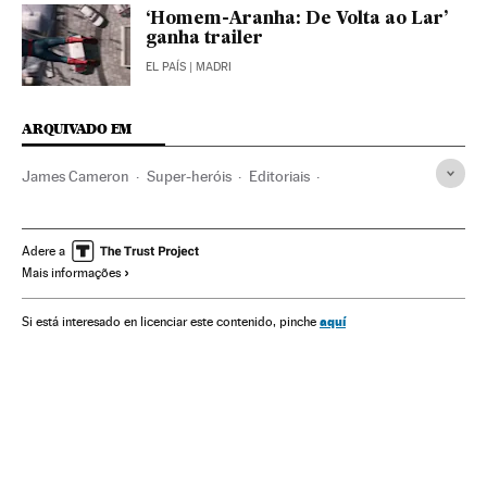
‘Homem-Aranha: De Volta ao Lar’
ganha trailer
EL PAÍS
| MADRI
ARQUIVADO EM
James Cameron
Super-heróis
Editoriais
Setor editorial
Histórias em quadrinhos
Livros
Desenho
Literatura
Lazer
Ilustração
Stan Lee
Adere a
Mais informações
Cinema
Espetáculos
Artes gráficas
Arte
The Amazing Spider-Man
Sam Raimi
Andrew Garfield
aquí
Si está interesado en licenciar este contenido, pinche
Tobey Maguire
Tom Holland
Los Vengadores
Spiderman
Marvel (comics)
Indústria cultural
Cultura