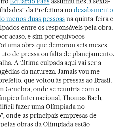
eiro
Eduardo Paes
assumiu nesta sexta-
ilidades” da Prefeitura no
desabamento
elo menos duas pessoas
na quinta-feira e
pados entre os responsáveis pela obra.
or acaso, e sim por equívocos
“Foi uma obra que demorou seis meses
ruto de pressa ou falta de planejamento.
ha. A última culpada aqui vai ser a
ragédias da natureza. Jamais vou me
efeito, que voltou às pressas ao Brasil.
em Genebra, onde se reuniria com o
ímpico Internacional, Thomas Bach,
difícil fazer uma Olímpiada no
”, onde as principais empresas de
pelas obras da Olímpiada estão