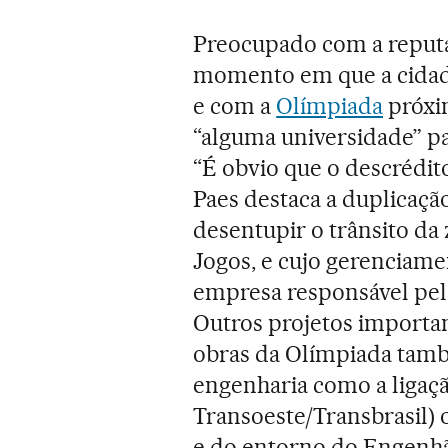
Preocupado com a reputa
momento em que a cidad
e com a
Olímpiada
próxim
“alguma universidade” pa
“É obvio que o descrédit
Paes destaca a duplicaçã
desentupir o trânsito da 
Jogos, e cujo gerenciam
empresa responsável pela
Outros projetos importa
obras da Olímpiada tamb
engenharia como a ligaçã
Transoeste/Transbrasil) 
e do entorno do Engenhã