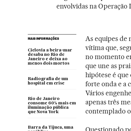
envolvidas na Operação L
As equipes de 
MAIS INFORMAÇÕES
vítima que, se
Ciclovia a beira-mar
desaba no Rio de
no momento em
Janeiro e deixa ao
menos dois mortos
que une as pra
hipótese é que 
Radiografia de um
forte onda e a
hospital em crise
Vários engenhei
Rio de Janeiro
apenas três mes
consome 60% mais em
iluminação pública
contemplado o 
que Nova York
Barra da Tijuca, uma
Questionado por