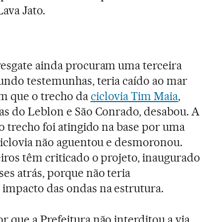
ava Jato.
resgate ainda procuram uma terceira
gundo testemunhas, teria caído ao mar
 que o trecho da
ciclovia Tim Maia
,
ias do Leblon e São Conrado, desabou. A
o trecho foi atingido na base por uma
 ciclovia não aguentou e desmoronou.
ros têm criticado o projeto, inaugurado
es atrás, porque não teria
impacto das ondas na estrutura.
 que a Prefeitura não interditou a via