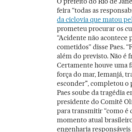
O prefeito do Rio de Jan
feira “todas as responsab
da ciclovia que matou p
prometeu procurar os cul
“Acidente não acontece p
cometidos” disse Paes. 
além do previsto. Não é f
Certamente houve uma fal
força do mar, Iemanjá, t
esconder", completou o pr
Paes soube da tragédia 
presidente do Comitê Ol
para transmitir “como é 
momento atual brasileiro
engenharia responsáveis 