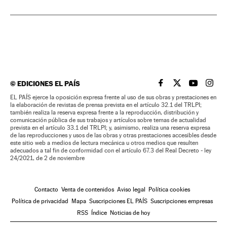
©
EDICIONES EL PAÍS
EL PAÍS BRASIL EN
EL PAÍS BRASI
EL PAÍS B
EL PA
EL PAÍS ejerce la oposición expresa frente al uso de sus obras y prestaciones en
la elaboración de revistas de prensa prevista en el artículo 32.1 del TRLPI;
también realiza la reserva expresa frente a la reproducción, distribución y
comunicación pública de sus trabajos y artículos sobre temas de actualidad
prevista en el artículo 33.1 del TRLPI; y, asimismo, realiza una reserva expresa
de las reproducciones y usos de las obras y otras prestaciones accesibles desde
este sitio web a medios de lectura mecánica u otros medios que resulten
adecuados a tal fin de conformidad con el artículo 67.3 del Real Decreto - ley
24/2021, de 2 de noviembre
Contacto
Venta de contenidos
Aviso legal
Política cookies
Política de privacidad
Mapa
Suscripciones EL PAÍS
Suscripciones empresas
RSS
Índice
Noticias de hoy