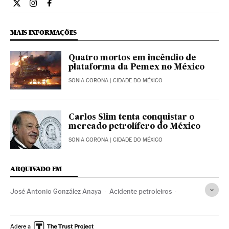
Internacional El País Brasil en Twitter
Internacional El País Brasil en Instagram
Internacional El País Brasil en Facebook
MAIS INFORMAÇÕES
Quatro mortos em incêndio de
plataforma da Pemex no México
SONIA CORONA
| CIDADE DO MÉXICO
Carlos Slim tenta conquistar o
mercado petrolífero do México
SONIA CORONA
| CIDADE DO MÉXICO
ARQUIVADO EM
José Antonio González Anaya
Acidente petroleiros
Pemex
Acidentes trabalhistas
Petroleiros
Acidentes marítimos
Petroleiras
México
Barcos
Adere a