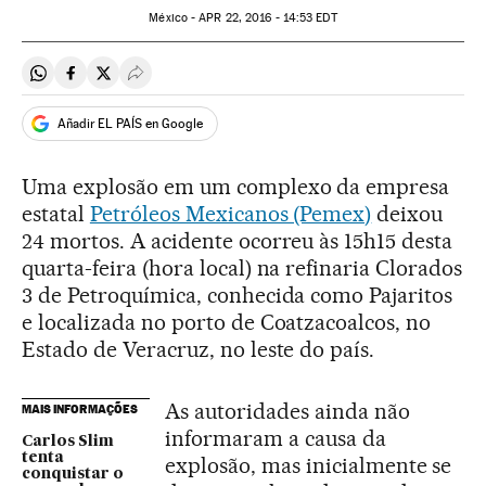
México -
APR
22, 2016 - 14:53
EDT
Compartir en Whatsapp
Compartir en Facebook
Compartir en Twitter
Desplegar Redes Sociales
Añadir EL PAÍS en Google
Uma explosão em um complexo da empresa
estatal
Petróleos Mexicanos (Pemex)
deixou
24 mortos. A acidente ocorreu às 15h15 desta
quarta-feira (hora local) na refinaria Clorados
3 de Petroquímica, conhecida como Pajaritos
e localizada no porto de Coatzacoalcos, no
Estado de Veracruz, no leste do país.
As autoridades ainda não
MAIS INFORMAÇÕES
informaram a causa da
Carlos Slim
tenta
explosão, mas inicialmente se
conquistar o