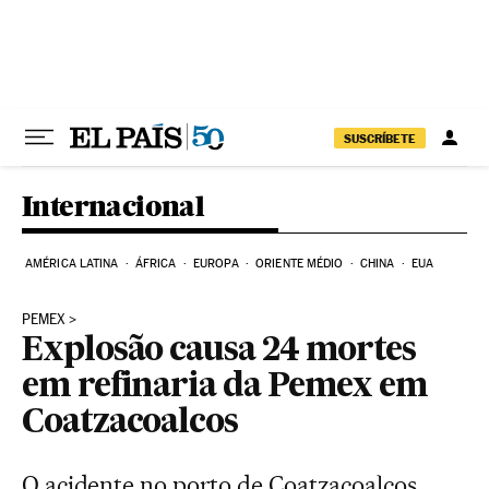
Pular para o conteúdo
SUSCRÍBETE
Internacional
AMÉRICA LATINA
ÁFRICA
EUROPA
ORIENTE MÉDIO
CHINA
EUA
PEMEX
Explosão causa 24 mortes
em refinaria da Pemex em
Coatzacoalcos
O acidente no porto de Coatzacoalcos