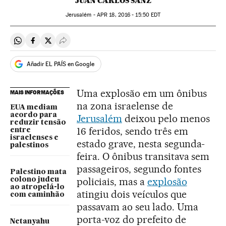
JUAN CARLOS SANZ
Jerusalém -
APR
18, 2016 - 15:50
EDT
Compartir en Whatsapp
Compartir en Facebook
Compartir en Twitter
Desplegar Redes Sociales
Añadir EL PAÍS en Google
Uma explosão em um ônibus
MAIS INFORMAÇÕES
na zona israelense de
EUA mediam
acordo para
Jerusalém
deixou pelo menos
reduzir tensão
16 feridos, sendo três em
entre
israelenses e
estado grave, nesta segunda-
palestinos
feira. O ônibus transitava sem
passageiros, segundo fontes
Palestino mata
policiais, mas a
explosão
colono judeu
ao atropelá-lo
atingiu dois veículos que
com caminhão
passavam ao seu lado. Uma
porta-voz do prefeito de
Netanyahu