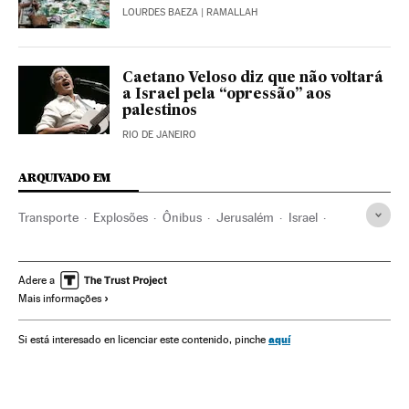
LOURDES BAEZA
| RAMALLAH
Caetano Veloso diz que não voltará
a Israel pela “opressão” aos
palestinos
RIO DE JANEIRO
ARQUIVADO EM
Transporte
Explosões
Ônibus
Jerusalém
Israel
Acidentes
Veículos
Oriente médio
Acontecimentos
Ásia
Adere a
Mais informações
aquí
Si está interesado en licenciar este contenido, pinche