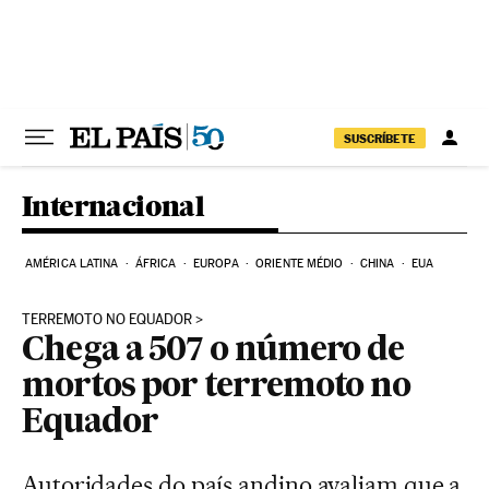
Pular para o conteúdo
SUSCRÍBETE
Internacional
AMÉRICA LATINA
ÁFRICA
EUROPA
ORIENTE MÉDIO
CHINA
EUA
TERREMOTO NO EQUADOR
Chega a 507 o número de
mortos por terremoto no
Equador
Autoridades do país andino avaliam que a