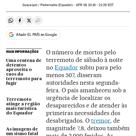
Guayaquil / Pedernales (Equador) -
APR
19, 2016 - 21:29
EDT
Compartir en Whatsapp
Compartir en Facebook
Compartir en Twitter
Desplegar Redes Sociales
Añadir EL PAÍS en Google
O número de mortos pelo
MAIS INFORMAÇÕES
terremoto de sábado à noite
Uma centena de
detentos
no
Equador
subiu para pelo
aproveita o
menos 507, disseram
caos do
terremoto para
autoridades nesta segunda-
fugir
feira. O país amanheceu sob a
urgência de localizar os
Terremoto
desaparecidos e de atender às
atinge a região
mais turística
primeiras necessidades dos
do Equador
desabrigados. O
tremor
, de
magnitude 7,8, deixou também
As imagens de
um sismo fatal
mais de 2.000 feridos. As