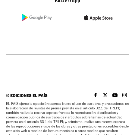
Baixe o app
©
EDICIONES EL PAÍS
EL PAÍS BRASIL EN
EL PAÍS BRASI
EL PAÍS B
EL PA
EL PAÍS ejerce la oposición expresa frente al uso de sus obras y prestaciones en
la elaboración de revistas de prensa prevista en el artículo 32.1 del TRLPI;
también realiza la reserva expresa frente a la reproducción, distribución y
comunicación pública de sus trabajos y artículos sobre temas de actualidad
prevista en el artículo 33.1 del TRLPI; y, asimismo, realiza una reserva expresa
de las reproducciones y usos de las obras y otras prestaciones accesibles desde
este sitio web a medios de lectura mecánica u otros medios que resulten