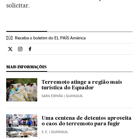
solicitar.
Receba o boletim do EL PAÍS América
Internacional El País Brasil en Twitter
Internacional El País Brasil en Instagram
Internacional El País Brasil en Facebook
MAIS INFORMAÇÕES
Terremoto atinge a região mais
turística do Equador
SARA ESPAÑA
| GUAYAQUIL
Uma centena de detentos aproveita
o caos do terremoto para fugir
S. E.
| GUAYAQUIL