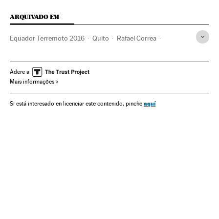
ARQUIVADO EM
Equador Terremoto 2016
Quito
Rafael Correa
Equador
Terremotos
Sismos
Desastres naturais
Desastres
América do Sul
América Latina
Adere a
Mais informações
Acontecimentos
América
aquí
Si está interesado en licenciar este contenido, pinche