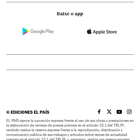
Baixe o app
©
EDICIONES EL PAÍS
EL PAÍS BRASIL EN
EL PAÍS BRASI
EL PAÍS B
EL PA
EL PAÍS ejerce la oposición expresa frente al uso de sus obras y prestaciones en
la elaboración de revistas de prensa prevista en el artículo 32.1 del TRLPI;
también realiza la reserva expresa frente a la reproducción, distribución y
comunicación pública de sus trabajos y artículos sobre temas de actualidad
prevista en el artículo 33.1 del TRLPI; y, asimismo, realiza una reserva expresa