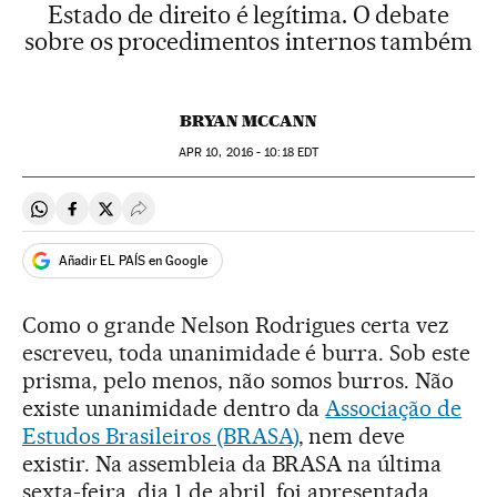
Estado de direito é legítima. O debate
sobre os procedimentos internos também
BRYAN MCCANN
APR
10, 2016 - 10:18
EDT
Compartir en Whatsapp
Compartir en Facebook
Compartir en Twitter
Desplegar Redes Sociales
Añadir EL PAÍS en Google
Como o grande Nelson Rodrigues certa vez
escreveu, toda unanimidade é burra. Sob este
prisma, pelo menos, não somos burros. Não
existe unanimidade dentro da
Associação de
Estudos Brasileiros (BRASA)
, nem deve
existir. Na assembleia da BRASA na última
sexta-feira, dia 1 de abril, foi apresentada