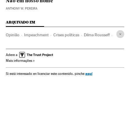
Não em nosso nome
ANTHONY W. PEREIRA
ARQUIVADO EM
Opinião
Impeachment
Crises políticas
Dilma Rousseff
Câmara Deputados
Presidente Brasil
Congresso Nacional
Destituições políticas
Adere a
Mais informações
Presidência Brasil
Atividade legislativa
Conflitos políticos
Governo Brasil
Brasil
aquí
Si está interesado en licenciar este contenido, pinche
América do Sul
América Latina
Administração Estado
América
Administração pública
Impeachment Dilma Rousseff
Partido dos Trabalhadores
Partidos políticos
Política