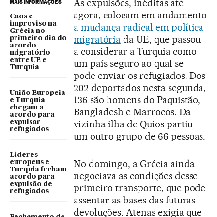
As expulsões, inéditas até
MAIS INFORMAÇÕES
agora, colocam em andamento
Caos e
improviso na
a mudança radical em política
Grécia no
migratória
da UE, que passou
primeiro dia do
acordo
a considerar a Turquia como
migratório
entre UE e
um país seguro ao qual se
Turquia
pode enviar os refugiados. Dos
202 deportados nesta segunda,
União Europeia
136 são homens do Paquistão,
e Turquia
chegam a
Bangladesh e Marrocos. Da
acordo para
vizinha ilha de Quios partiu
expulsar
refugiados
um outro grupo de 66 pessoas.
Líderes
No domingo, a Grécia ainda
europeus e
Turquia fecham
negociava as condições desse
acordo para
expulsão de
primeiro transporte, que pode
refugiados
assentar as bases das futuras
devoluções. Atenas exigia que