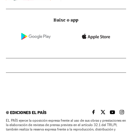
Baixe o app
©
EDICIONES EL PAÍS
EL PAÍS BRASIL EN
EL PAÍS BRASI
EL PAÍS B
EL PA
EL PAÍS ejerce la oposición expresa frente al uso de sus obras y prestaciones en
la elaboración de revistas de prensa prevista en el artículo 32.1 del TRLPI;
también realiza la reserva expresa frente a la reproducción, distribución y