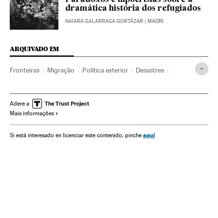
dramática história dos refugiados
NAIARA GALARRAGA GORTÁZAR
| MADRI
ARQUIVADO EM
Fronteiras
Migração
Política exterior
Desastres
Acontecimentos
União Europeia
Demografia
Europa
Conflitos
Organizações internacionais
Adere a
Mais informações
Crise refugiados Europa
Relações exteriores
Sociedade
Crise migratória
Refugiados
Crise humanitária
aquí
Si está interesado en licenciar este contenido, pinche
Problemas demográficos
Imigração irregular
Vítimas guerra
Política migração
Catástrofes