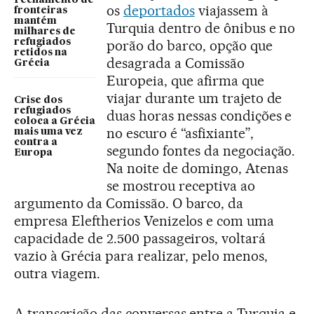
Fechamento de
os
deportados
viajassem à
fronteiras
mantém
Turquia dentro de ônibus e no
milhares de
refugiados
porão do barco, opção que
retidos na
desagrada a Comissão
Grécia
Europeia, que afirma que
viajar durante um trajeto de
Crise dos
refugiados
duas horas nessas condições e
coloca a Grécia
no escuro é “asfixiante”,
mais uma vez
contra a
segundo fontes da negociação.
Europa
Na noite de domingo, Atenas
se mostrou receptiva ao
argumento da Comissão. O barco, da
empresa Eleftherios Venizelos e com uma
capacidade de 2.500 passageiros, voltará
vazio à Grécia para realizar, pelo menos,
outra viagem.
A transcrição das conversas entre a Turquia e