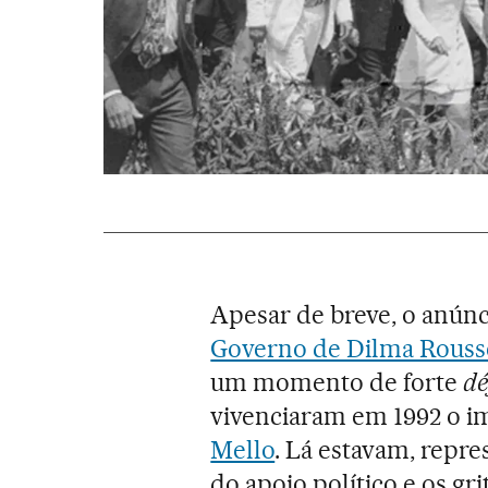
Apesar de breve, o anún
Governo de Dilma Rouss
um momento de forte
dé
vivenciaram em 1992 o 
Mello
. Lá estavam, repr
do apoio político e os gr