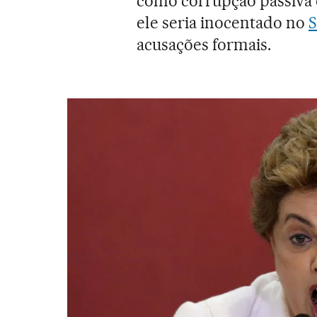
como corrupção passiva 
ele seria inocentado no
S
acusações formais.