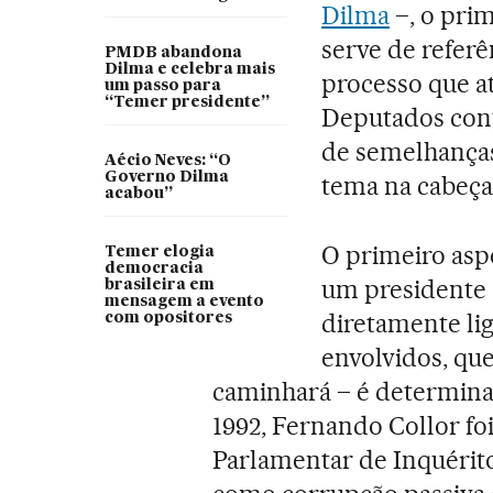
Dilma
–, o prim
serve de referê
PMDB abandona
Dilma e celebra mais
processo que a
um passo para
“Temer presidente”
Deputados cont
de semelhanças 
Aécio Neves: “O
Governo Dilma
tema na cabeça
acabou”
O primeiro asp
Temer elogia
democracia
um presidente 
brasileira em
mensagem a evento
diretamente lig
com opositores
envolvidos, qu
caminhará – é determina
1992, Fernando Collor fo
Parlamentar de Inquérito