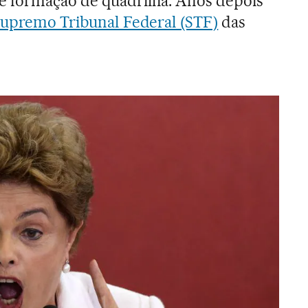
e formação de quadrilha. Anos depois
upremo Tribunal Federal (STF)
das