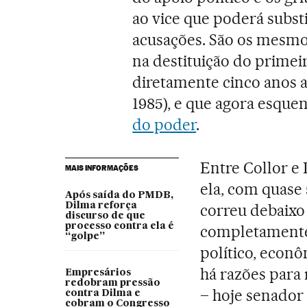
ao vice que poderá substi
acusações. São os mesmo
na destituição do primeir
diretamente cinco anos ap
1985), e que agora esqu
do poder
.
Entre Collor e 
MAIS INFORMAÇÕES
ela, com quase 
Após saída do PMDB,
Dilma reforça
correu debaixo 
discurso de que
processo contra ela é
completamente 
“golpe”
político, econô
há razões para
Empresários
redobram pressão
– hoje senador
contra Dilma e
cobram o Congresso