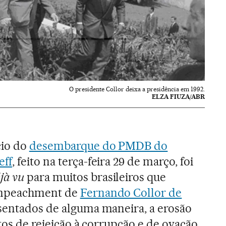
O presidente Collor deixa a presidência em 1992.
ELZA FIUZA/ABR
cio do
desembarque do PMDB do
eff
, feito na terça-feira 29 de março, foi
jà vu
para muitos brasileiros que
impeachment de
Fernando Collor de
esentados de alguma maneira, a erosão
itos de rejeição à corrupção e de ovação