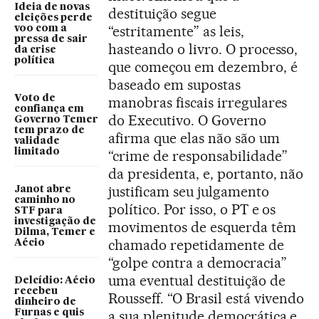
Ideia de novas
destituição segue
eleições perde
“estritamente” as leis,
voo com a
pressa de sair
hasteando o livro. O processo,
da crise
política
que começou em dezembro, é
baseado em supostas
Voto de
manobras fiscais irregulares
confiança em
do Executivo. O Governo
Governo Temer
tem prazo de
afirma que elas não são um
validade
limitado
“crime de responsabilidade”
da presidenta, e, portanto, não
justificam seu julgamento
Janot abre
caminho no
político. Por isso, o PT e os
STF para
investigação de
movimentos de esquerda têm
Dilma, Temer e
chamado repetidamente de
Aécio
“golpe contra a democracia”
uma eventual destituição de
Delcídio: Aécio
recebeu
Rousseff. “O Brasil está vivendo
dinheiro de
Furnas e quis
a sua plenitude democrática e