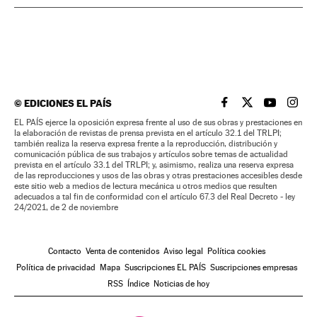
©
EDICIONES EL PAÍS
EL PAÍS BRASIL EN
EL PAÍS BRASI
EL PAÍS B
EL PA
EL PAÍS ejerce la oposición expresa frente al uso de sus obras y prestaciones en
la elaboración de revistas de prensa prevista en el artículo 32.1 del TRLPI;
también realiza la reserva expresa frente a la reproducción, distribución y
comunicación pública de sus trabajos y artículos sobre temas de actualidad
prevista en el artículo 33.1 del TRLPI; y, asimismo, realiza una reserva expresa
de las reproducciones y usos de las obras y otras prestaciones accesibles desde
este sitio web a medios de lectura mecánica u otros medios que resulten
adecuados a tal fin de conformidad con el artículo 67.3 del Real Decreto - ley
24/2021, de 2 de noviembre
Contacto
Venta de contenidos
Aviso legal
Política cookies
Política de privacidad
Mapa
Suscripciones EL PAÍS
Suscripciones empresas
RSS
Índice
Noticias de hoy