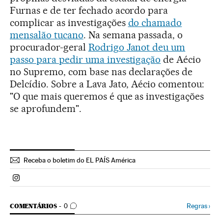
Furnas e de ter fechado acordo para
complicar as investigações
do chamado
mensalão tucano
. Na semana passada, o
procurador-geral
Rodrigo Janot deu um
passo para pedir uma investigação
de Aécio
no Supremo, com base nas declarações de
Delcídio. Sobre a Lava Jato, Aécio comentou:
"O que mais queremos é que as investigações
se aprofundem".
Receba o boletim do EL PAÍS América
Politica El País Brasil en Instagram
COMENTÁRIOS
Regras
›
COMENTÁRIOS
0