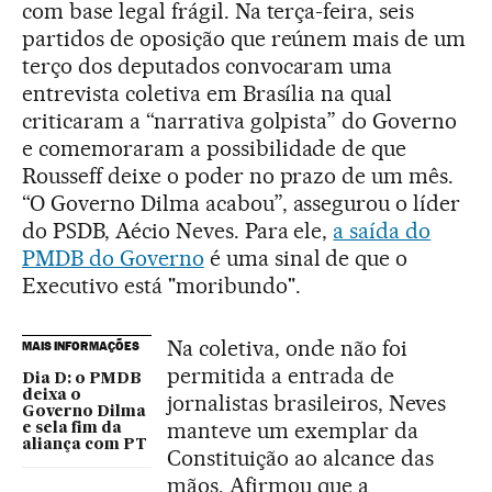
com base legal frágil. Na terça-feira, seis
partidos de oposição que reúnem mais de um
terço dos deputados convocaram uma
entrevista coletiva em Brasília na qual
criticaram a “narrativa golpista” do Governo
e comemoraram a possibilidade de que
Rousseff deixe o poder no prazo de um mês.
“O Governo Dilma acabou”, assegurou o líder
do PSDB, Aécio Neves. Para ele,
a saída do
PMDB do Governo
é uma sinal de que o
Executivo está "moribundo".
Na coletiva, onde não foi
MAIS INFORMAÇÕES
permitida a entrada de
Dia D: o PMDB
deixa o
jornalistas brasileiros, Neves
Governo Dilma
manteve um exemplar da
e sela fim da
aliança com PT
Constituição ao alcance das
mãos. Afirmou que a