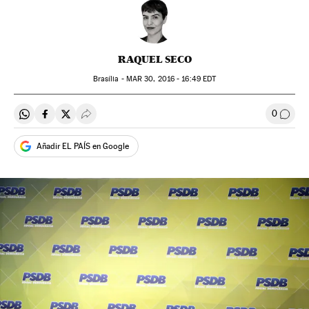
RAQUEL SECO
Brasília -
MAR
30, 2016 - 16:49
EDT
0
Compartir en Whatsapp
Compartir en Facebook
Compartir en Twitter
Desplegar Redes Sociales
Comen
Añadir EL PAÍS en Google