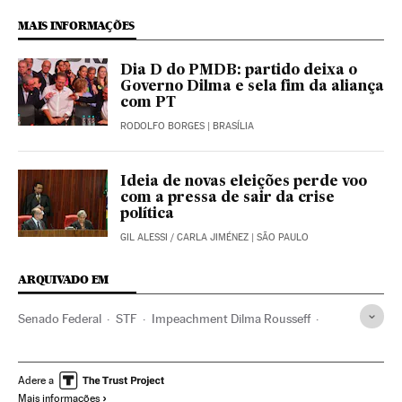
MAIS INFORMAÇÕES
Dia D do PMDB: partido deixa o
Governo Dilma e sela fim da aliança
com PT
RODOLFO BORGES
| BRASÍLIA
Ideia de novas eleições perde voo
com a pressa de sair da crise
política
GIL ALESSI
/
CARLA JIMÉNEZ
| SÃO PAULO
ARQUIVADO EM
Senado Federal
STF
Impeachment Dilma Rousseff
Aécio Neves
MDB
Luiz Inácio Lula da Silva
Mensalão PSDB
Financiamento eleitoral
PSDB
Adere a
Mais informações