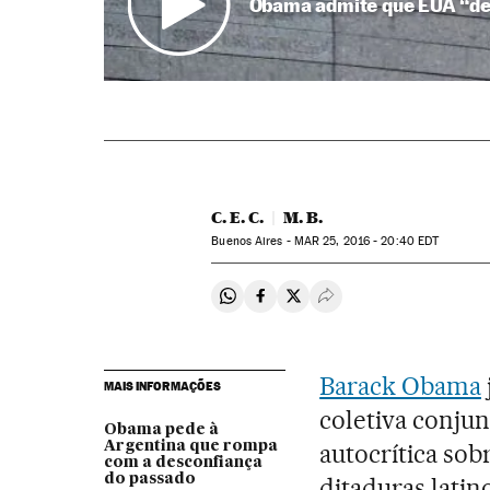
Obama admite que EUA “de
C. E. C.
M. B.
Buenos Aires -
MAR
25, 2016 - 20:40
EDT
Compartir en Whatsapp
Compartir en Facebook
Compartir en Twitter
Desplegar Redes Soci
Barack Obama
MAIS INFORMAÇÕES
coletiva conju
Obama pede à
Argentina que rompa
autocrítica sob
com a desconfiança
do passado
ditaduras lati