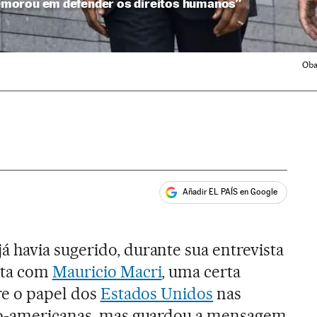
morou em defender os direitos humanos”
Oba
Añadir EL PAÍS en Google
ales
já havia sugerido, durante sua entrevista
nta com
Mauricio Macri
, uma certa
re o papel dos
Estados Unidos
nas
no-americanas, mas guardou a mensagem