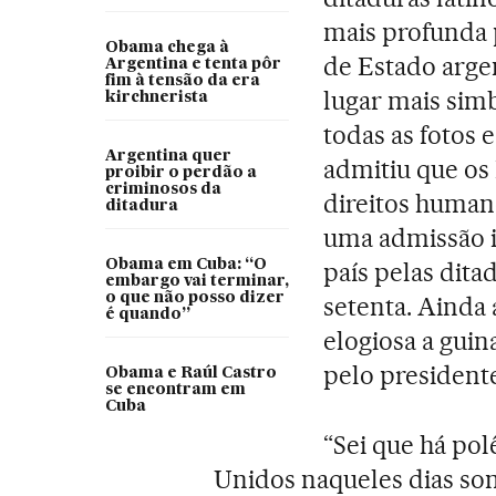
mais profunda 
Obama chega à
de Estado arge
Argentina e tenta pôr
fim à tensão da era
lugar mais sim
kirchnerista
todas as fotos
Argentina quer
admitiu que os
proibir o perdão a
criminosos da
direitos huma
ditadura
uma admissão i
Obama em Cuba: “O
país pelas dita
embargo vai terminar,
o que não posso dizer
setenta. Ainda
é quando”
elogiosa a gui
pelo president
Obama e Raúl Castro
se encontram em
Cuba
“Sei que há pol
Unidos naqueles dias somb