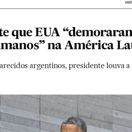
AMÉ
e que EUA “demoraram
humanos” na América La
arecidos argentinos, presidente louva 