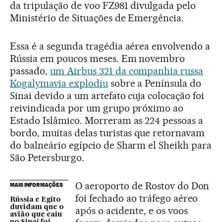
da tripulação de voo FZ981 divulgada pelo
Ministério de Situações de Emergência.
Essa é a segunda tragédia aérea envolvendo a
Rússia em poucos meses. Em novembro
passado,
um Airbus 321 da companhia russa
Kogalymavia explodiu
sobre a Península do
Sinai devido a um artefato cuja colocação foi
reivindicada por um grupo próximo ao
Estado Islâmico. Morreram as 224 pessoas a
bordo, muitas delas turistas que retornavam
do balneário egípcio de Sharm el Sheikh para
São Petersburgo.
O aeroporto de Rostov do Don
MAIS INFORMAÇÕES
foi fechado ao tráfego aéreo
Rússia e Egito
duvidam que o
após o acidente, e os voos
avião que caiu