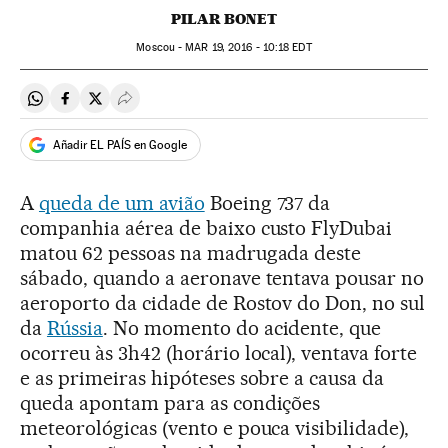
PILAR BONET
Moscou -
MAR
19, 2016 - 10:18
EDT
Compartir en Whatsapp
Compartir en Facebook
Compartir en Twitter
Desplegar Redes Sociales
Añadir EL PAÍS en Google
A
queda de um avião
Boeing 737 da
companhia aérea de baixo custo FlyDubai
matou 62 pessoas na madrugada deste
sábado, quando a aeronave tentava pousar no
aeroporto da cidade de Rostov do Don, no sul
da
Rússia
. No momento do acidente, que
ocorreu às 3h42 (horário local), ventava forte
e as primeiras hipóteses sobre a causa da
queda apontam para as condições
meteorológicas (vento e pouca visibilidade),