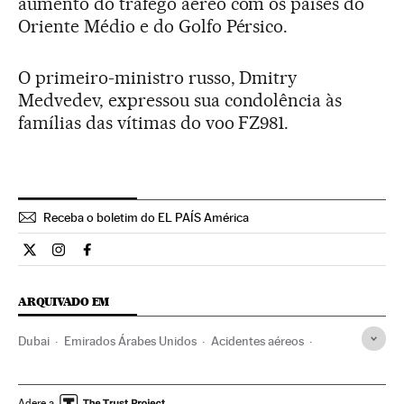
aumento do tráfego aéreo com os países do
Oriente Médio e do Golfo Pérsico.
O primeiro-ministro russo, Dmitry
Medvedev, expressou sua condolência às
famílias das vítimas do voo FZ981.
Receba o boletim do EL PAÍS América
Internacional El País Brasil en Twitter
Internacional El País Brasil en Instagram
Internacional El País Brasil en Facebook
ARQUIVADO EM
Dubai
Emirados Árabes Unidos
Acidentes aéreos
Aviões
Acidentes
Acontecimentos
Transporte aéreo
Ásia
Transporte
Volgogrado
Rússia
Europa Leste
Adere a