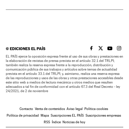
©
EDICIONES EL PAÍS
EL PAÍS BRASIL EN
EL PAÍS BRASI
EL PAÍS B
EL PA
EL PAÍS ejerce la oposición expresa frente al uso de sus obras y prestaciones en
la elaboración de revistas de prensa prevista en el artículo 32.1 del TRLPI;
también realiza la reserva expresa frente a la reproducción, distribución y
comunicación pública de sus trabajos y artículos sobre temas de actualidad
prevista en el artículo 33.1 del TRLPI; y, asimismo, realiza una reserva expresa
de las reproducciones y usos de las obras y otras prestaciones accesibles desde
este sitio web a medios de lectura mecánica u otros medios que resulten
adecuados a tal fin de conformidad con el artículo 67.3 del Real Decreto - ley
24/2021, de 2 de noviembre
Contacto
Venta de contenidos
Aviso legal
Política cookies
Política de privacidad
Mapa
Suscripciones EL PAÍS
Suscripciones empresas
RSS
Índice
Noticias de hoy