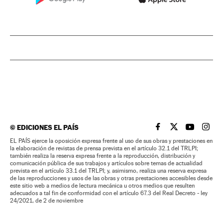
©
EDICIONES EL PAÍS
EL PAÍS BRASIL EN
EL PAÍS BRASI
EL PAÍS B
EL PA
EL PAÍS ejerce la oposición expresa frente al uso de sus obras y prestaciones en
la elaboración de revistas de prensa prevista en el artículo 32.1 del TRLPI;
también realiza la reserva expresa frente a la reproducción, distribución y
comunicación pública de sus trabajos y artículos sobre temas de actualidad
prevista en el artículo 33.1 del TRLPI; y, asimismo, realiza una reserva expresa
de las reproducciones y usos de las obras y otras prestaciones accesibles desde
este sitio web a medios de lectura mecánica u otros medios que resulten
adecuados a tal fin de conformidad con el artículo 67.3 del Real Decreto - ley
24/2021, de 2 de noviembre