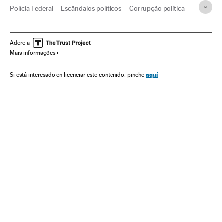
Polícia Federal
Escândalos políticos
Corrupção política
Caixa dois
Financiamento partidos
Partidos políticos
Polícia
Corrupção
Delitos fiscais
Força segurança
Adere a
Mais informações
Luiz Inácio Lula da Silva
Empresas
Delitos
Política
Economia
Justiça
Operação Lava Jato
aquí
Si está interesado en licenciar este contenido, pinche
Partido dos Trabalhadores
Caso Petrobras
Investigação policial
Subornos
Financiamento ilegal
Lavagem dinheiro
Petrobras