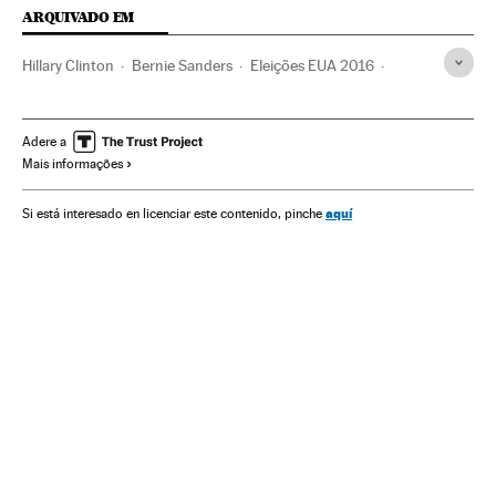
ARQUIVADO EM
Hillary Clinton
Bernie Sanders
Eleições EUA 2016
Caucus
Donald Trump
Partido Democrata EUA
Partido Republicano EUA
Debates Eleitorais
Adere a
Mais informações
Eleições EUA
Atos eleitorais
Eleições presidenciais
Partidos políticos
Eleições
Política
Estados Unidos
aquí
Si está interesado en licenciar este contenido, pinche
América do Norte
América