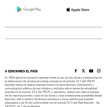
©
EDICIONES EL PAÍS
EL PAÍS BRASIL EN
EL PAÍS BRASI
EL PAÍS B
EL PA
EL PAÍS ejerce la oposición expresa frente al uso de sus obras y prestaciones en
la elaboración de revistas de prensa prevista en el artículo 32.1 del TRLPI;
también realiza la reserva expresa frente a la reproducción, distribución y
comunicación pública de sus trabajos y artículos sobre temas de actualidad
prevista en el artículo 33.1 del TRLPI; y, asimismo, realiza una reserva expresa
de las reproducciones y usos de las obras y otras prestaciones accesibles desde
este sitio web a medios de lectura mecánica u otros medios que resulten
adecuados a tal fin de conformidad con el artículo 67.3 del Real Decreto - ley
24/2021, de 2 de noviembre