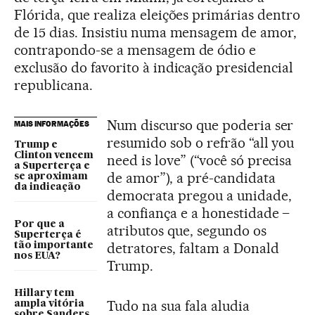
Flórida, que realiza eleições primárias dentro
de 15 dias. Insistiu numa mensagem de amor,
contrapondo-se a mensagem de ódio e
exclusão do favorito à indicação presidencial
republicana.
Num discurso que poderia ser
MAIS INFORMAÇÕES
resumido sob o refrão “all you
Trump e
Clinton vencem
need is love” (“você só precisa
a Superterça e
de amor”), a pré-candidata
se aproximam
da indicação
democrata pregou a unidade,
a confiança e a honestidade –
Por que a
atributos que, segundo os
Superterça é
detratores, faltam a Donald
tão importante
nos EUA?
Trump.
Hillary tem
Tudo na sua fala aludia
ampla vitória
sobre Sanders