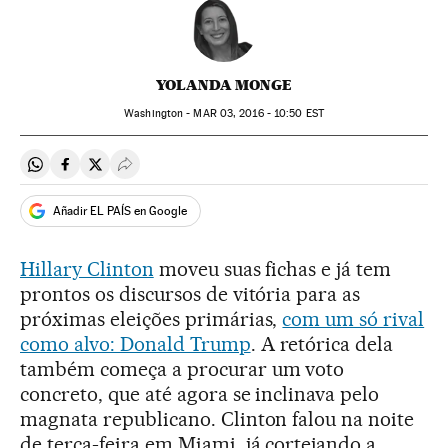
YOLANDA MONGE
Washington -
MAR
03, 2016 - 10:50
EST
Compartir en Whatsapp
Compartir en Facebook
Compartir en Twitter
Desplegar Redes Sociales
Añadir EL PAÍS en Google
Hillary Clinton
moveu suas fichas e já tem
prontos os discursos de vitória para as
próximas eleições primárias,
com um só rival
como alvo: Donald Trump
. A retórica dela
também começa a procurar um voto
concreto, que até agora se inclinava pelo
magnata republicano. Clinton falou na noite
de terça-feira em Miami, já cortejando a