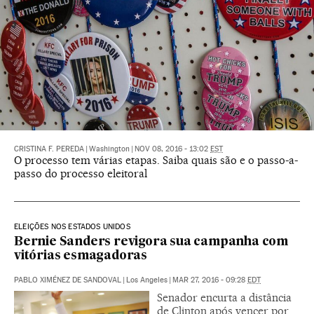
CRISTINA F. PEREDA
|
Washington
|
NOV 08, 2016 - 13:02
EST
O processo tem várias etapas. Saiba quais são e o passo-a-
passo do processo eleitoral
ELEIÇÕES NOS ESTADOS UNIDOS
Bernie Sanders revigora sua campanha com
vitórias esmagadoras
PABLO XIMÉNEZ DE SANDOVAL
|
Los Angeles
|
MAR 27, 2016 - 09:28
EDT
Senador encurta a distância
de Clinton após vencer por