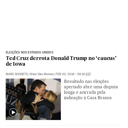
ELEIÇÕES NOS ESTADOS UNIDOS
Ted Cruz derrota Donald Trump no ‘caucus’
de Iowa
MARC BASSETS
|
West Des Moines
|
FEB 02, 2016 - 08:16
EST
Resultado nas eleições
apertado abre uma disputa
longa e acirrada pela
indicação à Casa Branca