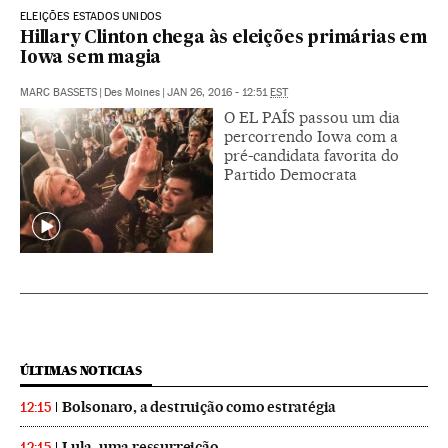
ELEIÇÕES ESTADOS UNIDOS
Hillary Clinton chega às eleições primárias em
Iowa sem magia
MARC BASSETS
|
Des Moines
|
JAN 26, 2016 - 12:51
EST
O EL PAÍS passou um dia
percorrendo Iowa com a
pré-candidata favorita do
Partido Democrata
ÚLTIMAS NOTICIAS
Bolsonaro, a destruição como estratégia
12:15
Lula, uma ressurreição
12:15