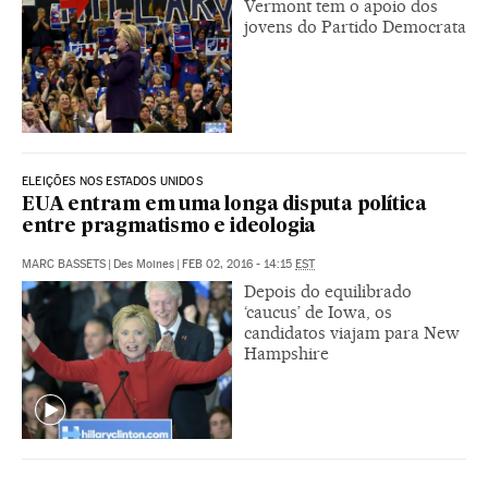
Vermont tem o apoio dos
jovens do Partido Democrata
ELEIÇÕES NOS ESTADOS UNIDOS
EUA entram em uma longa disputa política
entre pragmatismo e ideologia
MARC BASSETS
|
Des Moines
|
FEB 02, 2016 - 14:15
EST
Depois do equilibrado
‘caucus’ de Iowa, os
candidatos viajam para New
Hampshire