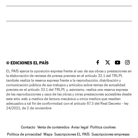
©
EDICIONES EL PAÍS
EL PAÍS BRASIL EN
EL PAÍS BRASI
EL PAÍS B
EL PA
EL PAÍS ejerce la oposición expresa frente al uso de sus obras y prestaciones en
la elaboración de revistas de prensa prevista en el artículo 32.1 del TRLPI;
también realiza la reserva expresa frente a la reproducción, distribución y
comunicación pública de sus trabajos y artículos sobre temas de actualidad
prevista en el artículo 33.1 del TRLPI; y, asimismo, realiza una reserva expresa
de las reproducciones y usos de las obras y otras prestaciones accesibles desde
este sitio web a medios de lectura mecánica u otros medios que resulten
adecuados a tal fin de conformidad con el artículo 67.3 del Real Decreto - ley
24/2021, de 2 de noviembre
Contacto
Venta de contenidos
Aviso legal
Política cookies
Política de privacidad
Mapa
Suscripciones EL PAÍS
Suscripciones empresas