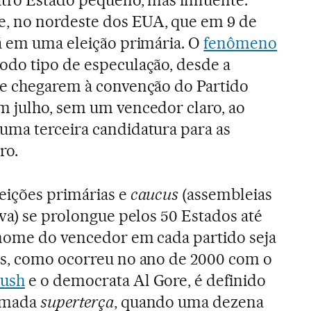
, no nordeste dos EUA, que em 9 de
rá em uma eleição primária. O
fenômeno
odo tipo de especulação, desde a
de chegarem à convenção do Partido
m julho, sem um vencedor claro, ao
uma terceira candidatura para as
ro.
eições primárias e
caucus
(assembleias
owa) se prolongue pelos 50 Estados até
 nome do vencedor em cada partido seja
es, como ocorreu no ano de 2000 com o
Bush
e o democrata Al Gore, é definido
amada
superterça
, quando uma dezena