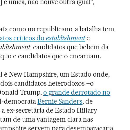
é única, não houve outra igual”,
a como no republicano, a batalha tem
atos críticos do
establishment
e
ablishment
, candidatos que bebem da
s quo e candidatos que o encarnam.
al é New Hampshire, um Estado onde,
 dois candidatos heterodoxos –o
Donald Trump,
o grande derrotado no
ial-democrata
Bernie Sanders
, de
 ex-secretária de Estado Hillary
utam de uma vantagem clara nas
Hampshire servem para desembaraçar a