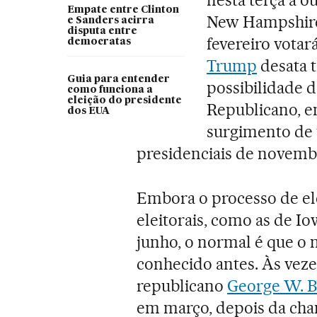
Empate entre Clinton
New Hampshire
e Sanders acirra
disputa entre
fevereiro vota
democratas
Trump
desata t
Guia para entender
possibilidade 
como funciona a
eleição do presidente
Republicano, e
dos EUA
surgimento de 
presidenciais de novemb
Embora o processo de el
eleitorais, como as de I
junho, o normal é que o
conhecido antes. Às vez
republicano
George W. 
em março, depois da ch