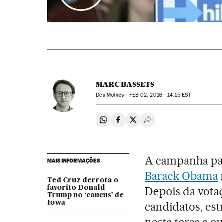
MARC BASSETS
Des Moines -
FEB
02, 2016 - 14:15
EST
Compartir en Whatsapp
Compartir en Facebook
Compartir en Twitter
Desplegar Redes Soci
A campanha par
MAIS INFORMAÇÕES
Barack Obama
Ted Cruz derrota o
favorito Donald
Depois da vota
Trump no ‘caucus’ de
Iowa
candidatos, est
nesta terça a o