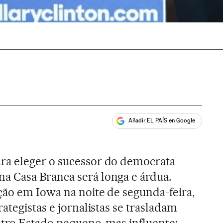
Añadir EL PAÍS en Google
ales
a eleger o sucessor do democrata
na Casa Branca será longa e árdua.
ção em Iowa na noite de segunda-feira,
rategistas e jornalistas se trasladam
utro Estado pequeno, mas influente: