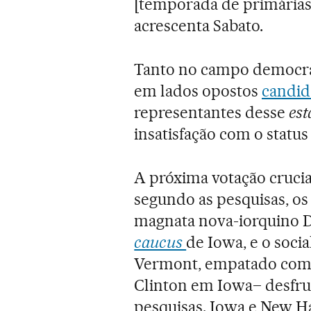
[temporada de primárias] 
acrescenta Sabato.
Tanto no campo democrat
em lados opostos
candid
representantes desse
est
insatisfação com o statu
A próxima votação cruci
segundo as pesquisas, os
magnata nova-iorquino 
caucus
de Iowa, e o soc
Vermont, empatado com a
Clinton em Iowa– desfr
pesquisas. Iowa e New 