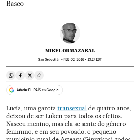
Basco
MIKEL ORMAZABAL
San Sebastián -
FEB
02, 2016 - 13:17
EST
Compartir en Whatsapp
Compartir en Facebook
Compartir en Twitter
Desplegar Redes Sociales
Añadir EL PAÍS en Google
Lucía, uma garota
transexual
de quatro anos,
deixou de ser Luken para todos os efeitos.
Nasceu menino, mas ela se sente do gênero
feminino, e em seu povoado, o pequeno
município rural de Asteasu (Gipuzkoa), todos