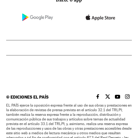
Baixe o app
©
EDICIONES EL PAÍS
EL PAÍS BRASIL EN
EL PAÍS BRASI
EL PAÍS B
EL PA
EL PAÍS ejerce la oposición expresa frente al uso de sus obras y prestaciones en
la elaboración de revistas de prensa prevista en el artículo 32.1 del TRLPI;
también realiza la reserva expresa frente a la reproducción, distribución y
comunicación pública de sus trabajos y artículos sobre temas de actualidad
prevista en el artículo 33.1 del TRLPI; y, asimismo, realiza una reserva expresa
de las reproducciones y usos de las obras y otras prestaciones accesibles desde
este sitio web a medios de lectura mecánica u otros medios que resulten
adecuados a tal fin de conformidad con el artículo 67.3 del Real Decreto - ley