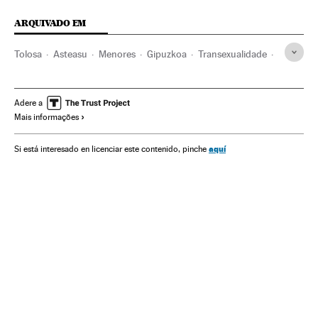
ARQUIVADO EM
Tolosa
Asteasu
Menores
Gipuzkoa
Transexualidade
Identidade sexual
País Basco
Sexualidade
Espanha
Grupos sociais
Sociedade
Adere a
Mais informações
aquí
Si está interesado en licenciar este contenido, pinche