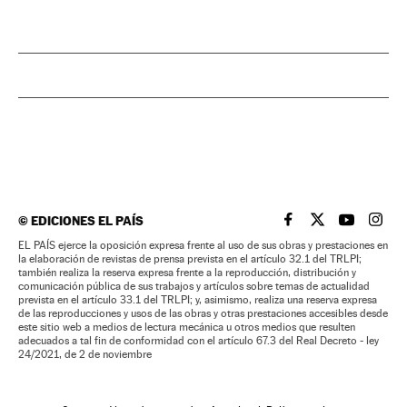
©
EDICIONES EL PAÍS
EL PAÍS BRASIL EN
EL PAÍS BRASI
EL PAÍS B
EL PA
EL PAÍS ejerce la oposición expresa frente al uso de sus obras y prestaciones en
la elaboración de revistas de prensa prevista en el artículo 32.1 del TRLPI;
también realiza la reserva expresa frente a la reproducción, distribución y
comunicación pública de sus trabajos y artículos sobre temas de actualidad
prevista en el artículo 33.1 del TRLPI; y, asimismo, realiza una reserva expresa
de las reproducciones y usos de las obras y otras prestaciones accesibles desde
este sitio web a medios de lectura mecánica u otros medios que resulten
adecuados a tal fin de conformidad con el artículo 67.3 del Real Decreto - ley
24/2021, de 2 de noviembre