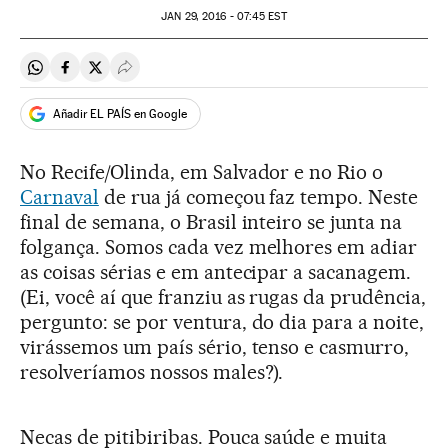
JAN
29, 2016 - 07:45
EST
Compartir en Whatsapp
Compartir en Facebook
Compartir en Twitter
Desplegar Redes Sociales
Añadir EL PAÍS en Google
No Recife/Olinda, em Salvador e no Rio o
Carnaval
de rua já começou faz tempo. Neste
final de semana, o Brasil inteiro se junta na
folgança. Somos cada vez melhores em adiar
as coisas sérias e em antecipar a sacanagem.
(Ei, você aí que franziu as rugas da prudência,
pergunto: se por ventura, do dia para a noite,
virássemos um país sério, tenso e casmurro,
resolveríamos nossos males?).
Necas de pitibiribas. Pouca saúde e muita