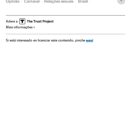
Opinião
Carnaval
Relações sexuais
Brasil
América do Sul
América Latina
América
Sexo
Sexualidade
Sociedade
Amor
Emoções
Bem-estar
Adere a
Mais informações
Estilo vida
Festas populares
Festas
Folclore
Cultura tradicional
Cultura
aquí
Si está interesado en licenciar este contenido, pinche