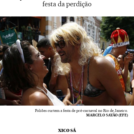
festa da perdição
Foliões curtem a festa de pré-carnaval no Rio de Janeiro.
MARCELO SAYÃO (EFE)
XICO SÁ