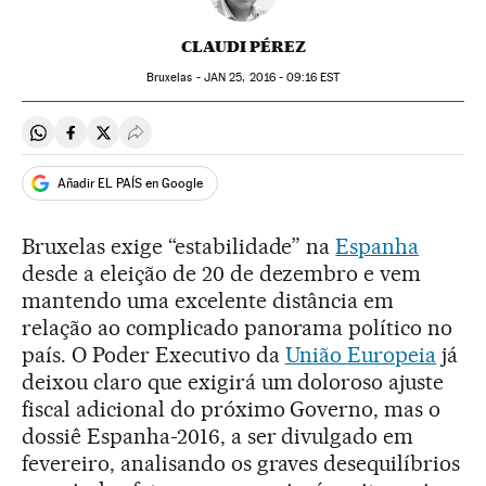
CLAUDI PÉREZ
Bruxelas -
JAN
25, 2016 - 09:16
EST
Compartir en Whatsapp
Compartir en Facebook
Compartir en Twitter
Desplegar Redes Sociales
Añadir EL PAÍS en Google
Bruxelas exige “estabilidade” na
Espanha
desde a eleição de 20 de dezembro e vem
mantendo uma excelente distância em
relação ao complicado panorama político no
país. O Poder Executivo da
União Europeia
já
deixou claro que exigirá um doloroso ajuste
fiscal adicional do próximo Governo, mas o
dossiê Espanha-2016, a ser divulgado em
fevereiro, analisando os graves desequilíbrios