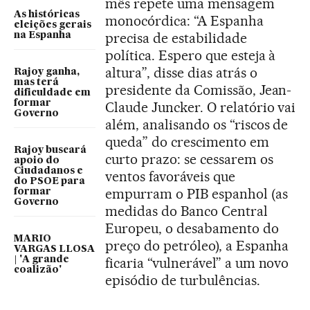
mês repete uma mensagem
As históricas
monocórdica: “A Espanha
eleições gerais
precisa de estabilidade
na Espanha
política. Espero que esteja à
altura”, disse dias atrás o
Rajoy ganha,
mas terá
presidente da Comissão, Jean-
dificuldade em
formar
Claude Juncker. O relatório vai
Governo
além, analisando os “riscos de
queda” do crescimento em
Rajoy buscará
curto prazo: se cessarem os
apoio do
Ciudadanos e
ventos favoráveis que
do PSOE para
empurram o PIB espanhol (as
formar
Governo
medidas do Banco Central
Europeu, o desabamento do
MARIO
preço do petróleo), a Espanha
VARGAS LLOSA
| 'A grande
ficaria “vulnerável” a um novo
coalizão'
episódio de turbulências.