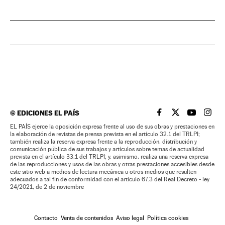
©
EDICIONES EL PAÍS
EL PAÍS BRASIL EN
EL PAÍS BRASI
EL PAÍS B
EL PA
EL PAÍS ejerce la oposición expresa frente al uso de sus obras y prestaciones en
la elaboración de revistas de prensa prevista en el artículo 32.1 del TRLPI;
también realiza la reserva expresa frente a la reproducción, distribución y
comunicación pública de sus trabajos y artículos sobre temas de actualidad
prevista en el artículo 33.1 del TRLPI; y, asimismo, realiza una reserva expresa
de las reproducciones y usos de las obras y otras prestaciones accesibles desde
este sitio web a medios de lectura mecánica u otros medios que resulten
adecuados a tal fin de conformidad con el artículo 67.3 del Real Decreto - ley
24/2021, de 2 de noviembre
Contacto
Venta de contenidos
Aviso legal
Política cookies