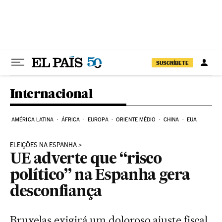
Pular para o conteúdo
SUSCRÍBETE
Internacional
AMÉRICA LATINA
ÁFRICA
EUROPA
ORIENTE MÉDIO
CHINA
EUA
ELEIÇÕES NA ESPANHA
UE adverte que “risco
político” na Espanha gera
desconfiança
Bruxelas exigirá um doloroso ajuste fiscal