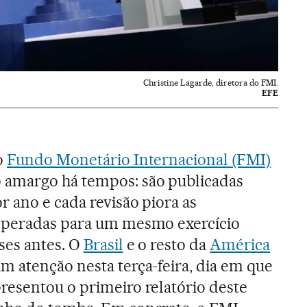
Christine Lagarde, diretora do FMI.
EFE
o
Fundo Monetário Internacional (FMI)
amargo há tempos: são publicadas
r ano e cada revisão piora as
speradas para um mesmo exercício
ses antes. O
Brasil
e o resto da
América
 atenção nesta terça-feira, dia em que
resentou o primeiro relatório deste