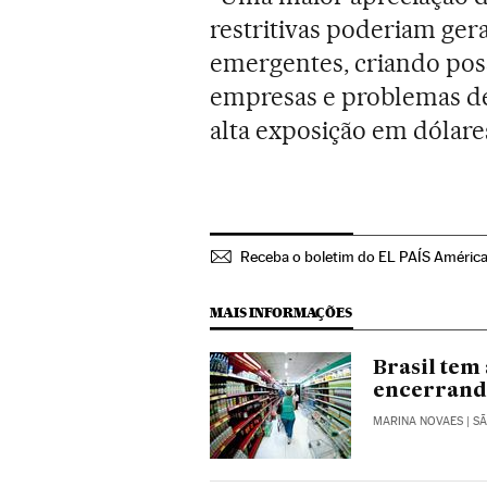
restritivas poderiam ger
emergentes, criando poss
empresas e problemas d
alta exposição em dólare
Receba o boletim do EL PAÍS América
MAIS INFORMAÇÕES
Brasil tem 
encerrand
MARINA NOVAES
| S