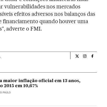
ar vulnerabilidades nos mercados
íveis efeitos adversos nos balanços das
e financiamento quando houver uma
s”, adverte o FMI.
.
Economia El País B
Economia El P
Economia
a maior inflação oficial em 13 anos,
o 2015 em 10,67%
ÃO PAULO