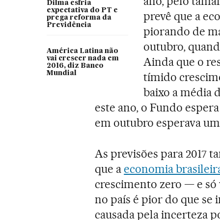
ano, pelo tama
Dilma esfria
expectativa do PT e
prevê que a eco
prega reforma da
Previdência
piorando de man
outubro, quando
América Latina não
vai crescer nada em
Ainda que o re
2016, diz Banco
Mundial
tímido crescime
baixo a média d
este ano, o Fundo esper
em outubro esperava uma
As previsões para 2017 t
que a
economia brasileir
crescimento zero — e só v
no país é pior do que se
causada pela incerteza p