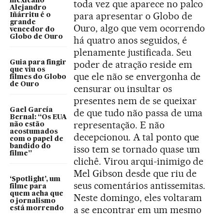
mexicano
toda vez que aparece no palco
Alejandro
para apresentar o Globo de
Iñárritu é o
grande
Ouro, algo que vem ocorrendo
vencedor do
Globo de Ouro
há quatro anos seguidos, é
plenamente justificada. Seu
poder de atração reside em
Guia para fingir
que viu os
que ele não se envergonha de
filmes do Globo
de Ouro
censurar ou insultar os
presentes nem de se queixar
Gael García
de que tudo não passa de uma
Bernal: “Os EUA
representação. E não
não estão
acostumados
decepcionou. A tal ponto que
com o papel de
bandido do
isso tem se tornado quase um
filme”
clichê. Virou arqui-inimigo de
Mel Gibson desde que riu de
‘Spotlight’, um
seus comentários antissemitas.
filme para
quem acha que
Neste domingo, eles voltaram
o jornalismo
a se encontrar em um mesmo
está morrendo