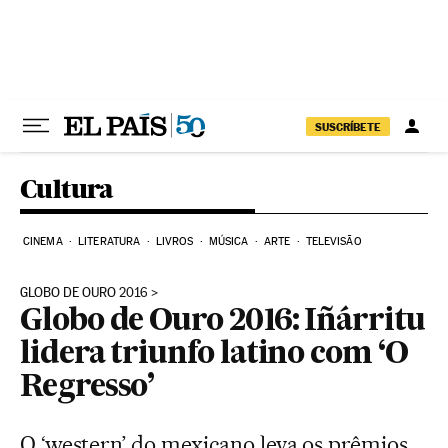
Pular para o conteúdo
SUSCRÍBETE
Cultura
CINEMA
LITERATURA
LIVROS
MÚSICA
ARTE
TELEVISÃO
GLOBO DE OURO 2016
Globo de Ouro 2016: Iñárritu
lidera triunfo latino com ‘O
Regresso’
O ‘western’ do mexicano leva os prêmios