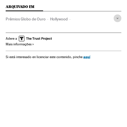
ARQUIVADO EM
Prêmios Globo de Ouro
Hollywood
Alejandro González Iñárritu
Leonardo Dicaprio
Ricky Gervais
Prêmios cinema
Adere a
Mais informações
Cinema dos Estados Unidos
Los Angeles
Filmes
Indústria Cinematográfica
Cinema
Cultura
aquí
Si está interesado en licenciar este contenido, pinche