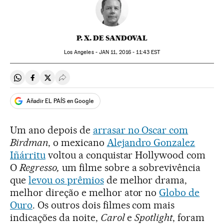
P. X. DE SANDOVAL
Los Angeles -
JAN
11, 2016 - 11:43
EST
Compartir en Whatsapp
Compartir en Facebook
Compartir en Twitter
Desplegar Redes Sociales
Añadir EL PAÍS en Google
Um ano depois de
arrasar no Oscar com
Birdman
, o mexicano
Alejandro Gonzalez
Iñárritu
voltou a conquistar Hollywood com
O
Regresso,
um filme sobre a sobrevivência
que
levou os prêmios
de melhor drama,
melhor direção e melhor ator no
Globo de
Ouro
. Os outros dois filmes com mais
indicações da noite,
Carol
e
Spotlight
, foram