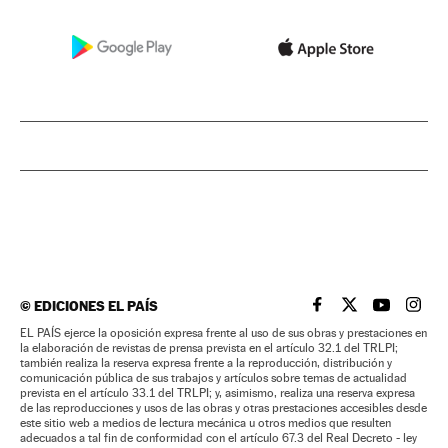
©
EDICIONES EL PAÍS
EL PAÍS BRASIL EN
EL PAÍS BRASI
EL PAÍS B
EL PA
EL PAÍS ejerce la oposición expresa frente al uso de sus obras y prestaciones en
la elaboración de revistas de prensa prevista en el artículo 32.1 del TRLPI;
también realiza la reserva expresa frente a la reproducción, distribución y
comunicación pública de sus trabajos y artículos sobre temas de actualidad
prevista en el artículo 33.1 del TRLPI; y, asimismo, realiza una reserva expresa
de las reproducciones y usos de las obras y otras prestaciones accesibles desde
este sitio web a medios de lectura mecánica u otros medios que resulten
adecuados a tal fin de conformidad con el artículo 67.3 del Real Decreto - ley