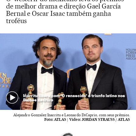
de melhor drama e direção Gael García
Bernal e Oscar Isaac também ganha
troféus
Iñárritu lidera com ‘O renascido’ o triunfo latino nos
Balões de Ouro
Alejandro Gonzalez Inarritu e Leonardo DiCaprio, com seus prêmios.
Foto:
ATLAS
|
Vídeo:
JORDAN STRAUSS / ATLAS