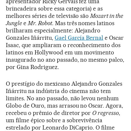
apresentador Ricky Gervais fez uma
brincadeira sobre essa categoria) e as
melhores séries de televisão são
Mozart in the
Jungle
e
Mr. Robot
. Mas três nomes latinos
brilharam especialmente: Alejandro
Gonzales Iñárritu,
Gael García Bernal
e Oscar
Isaac, que ampliaram o reconhecimento dos
latinos em Hollywood em um movimento
inaugurado no ano passado, no mesmo palco,
por Gina Rodriguez.
O prestígio do mexicano Alejandro Gonzales
Iñárritu na indústria do cinema não tem
limites. No ano passado, não levou nenhum
Globo de Ouro, mas arrasou no Oscar. Agora,
recebeu o prêmio de diretor por
O regresso
,
um filme épico sobre a sobrevivência
estrelado por Leonardo DiCaprio. O filme