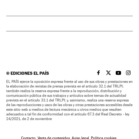
©
EDICIONES EL PAÍS
EL PAÍS BRASIL EN
EL PAÍS BRASI
EL PAÍS B
EL PA
EL PAÍS ejerce la oposición expresa frente al uso de sus obras y prestaciones en
la elaboración de revistas de prensa prevista en el artículo 32.1 del TRLPI;
también realiza la reserva expresa frente a la reproducción, distribución y
comunicación pública de sus trabajos y artículos sobre temas de actualidad
prevista en el artículo 33.1 del TRLPI; y, asimismo, realiza una reserva expresa
de las reproducciones y usos de las obras y otras prestaciones accesibles desde
este sitio web a medios de lectura mecánica u otros medios que resulten
adecuados a tal fin de conformidad con el artículo 67.3 del Real Decreto - ley
24/2021, de 2 de noviembre
Contacto
Venta de contenidos
Aviso legal
Política cookies