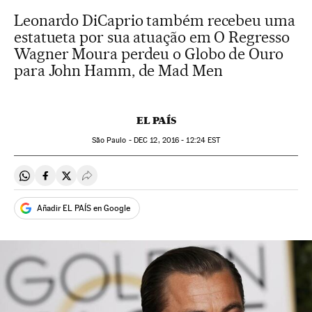
Leonardo DiCaprio também recebeu uma
estatueta por sua atuação em O Regresso
Wagner Moura perdeu o Globo de Ouro
para John Hamm, de Mad Men
EL PAÍS
São Paulo -
DEC
12, 2016 - 12:24
EST
Compartir en Whatsapp
Compartir en Facebook
Compartir en Twitter
Desplegar Redes Sociales
Añadir EL PAÍS en Google