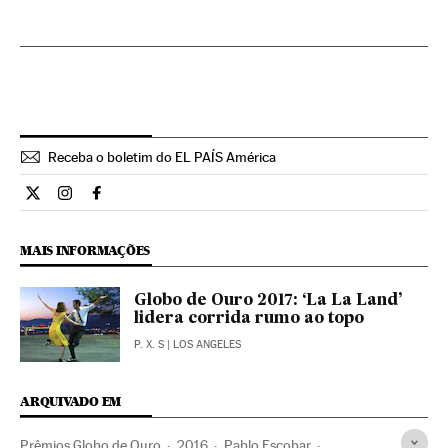
Receba o boletim do EL PAÍS América
Cultura El País Brasil en Twitter
Cultura El País Brasil en Instagram
Cultura El País Brasil en Facebook
MAIS INFORMAÇÕES
Globo de Ouro 2017: ‘La La Land’
lidera corrida rumo ao topo
P. X. S
| LOS ANGELES
ARQUIVADO EM
Prêmios Globo de Ouro
2016
Pablo Escobar