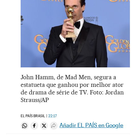
John Hamm, de Mad Men, segura a
estatueta que ganhou por melhor ator
de drama de série de TV. Foto: Jordan
Strauss/AP
EL PAÍS BRASIL
22:17
Añadir EL PAÍS en Google
Compartir en Whatsapp
Compartir en Facebook
Compartir en Twitter
Desplegar Redes Sociales