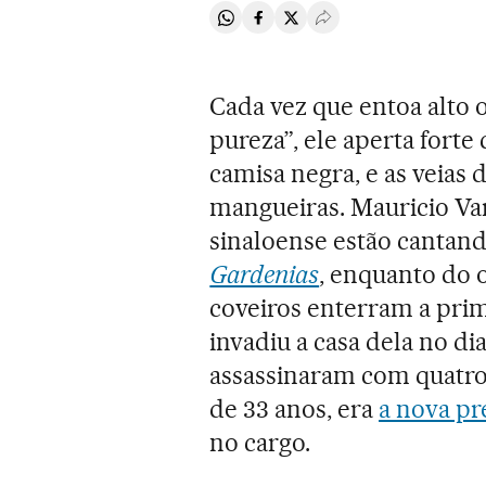
Compartir en Whatsapp
Compartir en Facebook
Compartir en Twitter
Desplegar Redes Soci
Cada vez que entoa alto os
pureza”, ele aperta forte
camisa negra, e as veias
mangueiras. Mauricio Var
sinaloense estão cantan
Gardenias
, enquanto do 
coveiros enterram a pri
invadiu a casa dela no dia 
assassinaram com quatro
de 33 anos, era
a nova pr
no cargo.