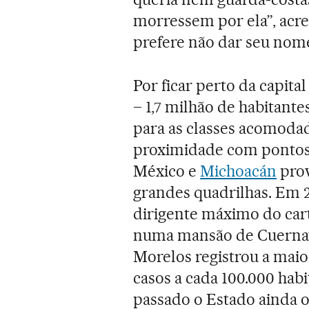
morressem por ela”, acr
prefere não dar seu nom
Por ficar perto da capit
– 1,7 milhão de habitant
para as classes acomodad
proximidade com pontos
México e
Michoacán
prov
grandes quadrilhas. Em 2
dirigente máximo do cart
numa mansão de Cuernava
Morelos registrou a maio
casos a cada 100.000 habi
passado o Estado ainda 