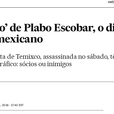
AMÉ
o’ de Plabo Escobar, o di
mexicano
ita de Temixco, assassinada no sábado, 
ráfico: sócios ou inimigos
, 2016 - 17:40
EST