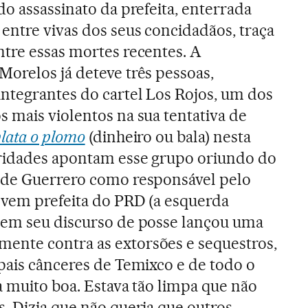
do assassinato da prefeita, enterrada
entre vivas dos seus concidadãos, traça
ntre essas mortes recentes. A
orelos já deteve três pessoas,
ntegrantes do cartel Los Rojos, um dos
 mais violentos na sua tentativa de
lata o plomo
(dinheiro ou bala) nesta
oridades apontam esse grupo oriundo do
 de Guerrero como responsável pelo
ovem prefeita do PRD (a esquerda
 em seu discurso de posse lançou uma
nte contra as extorsões e sequestros,
pais cânceres de Temixco e de todo o
a muito boa. Estava tão limpa que não
. Dizia que não queria que outros