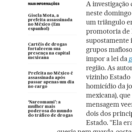
A investigação 
MAIS INFORMAÇÕES
neste domingo 
Gisela Mota, a
prefeita assassinada
um triângulo e
no México (Em
espanhol)
promotoria de M
supostamente i
Cartéis de drogas
grupos mafiosos
fortalecem sua
presença na capital
impor a lei da
p
mexicana
região. As aut
Prefeita no México é
vizinho Estado
assassinada após
passar apenas um dia
homicídio da j
no cargo
mexicana), que
‘Narcomami’: a
mensagem veeme
mulher mais
poderosa do mundo
dois dos princi
do tráfico de drogas
Estado. “Ela er
queria nem guarda-costas