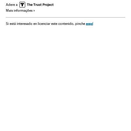
Acontecimentos
Meteorologia
América do Sul
Adere a
Mais informações
América Latina
América
aquí
Si está interesado en licenciar este contenido, pinche