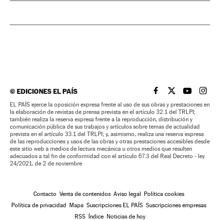
©
EDICIONES EL PAÍS
EL PAÍS BRASIL EN
EL PAÍS BRASI
EL PAÍS B
EL PA
EL PAÍS ejerce la oposición expresa frente al uso de sus obras y prestaciones en
la elaboración de revistas de prensa prevista en el artículo 32.1 del TRLPI;
también realiza la reserva expresa frente a la reproducción, distribución y
comunicación pública de sus trabajos y artículos sobre temas de actualidad
prevista en el artículo 33.1 del TRLPI; y, asimismo, realiza una reserva expresa
de las reproducciones y usos de las obras y otras prestaciones accesibles desde
este sitio web a medios de lectura mecánica u otros medios que resulten
adecuados a tal fin de conformidad con el artículo 67.3 del Real Decreto - ley
24/2021, de 2 de noviembre
Contacto
Venta de contenidos
Aviso legal
Política cookies
Política de privacidad
Mapa
Suscripciones EL PAÍS
Suscripciones empresas
RSS
Índice
Noticias de hoy