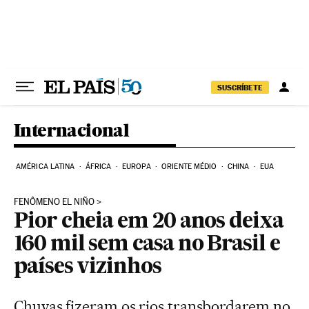
Pular para o conteúdo
SUSCRÍBETE
Internacional
AMÉRICA LATINA
ÁFRICA
EUROPA
ORIENTE MÉDIO
CHINA
EUA
FENÔMENO EL NIÑO
Pior cheia em 20 anos deixa
160 mil sem casa no Brasil e
países vizinhos
Chuvas fizeram os rios transbordarem no