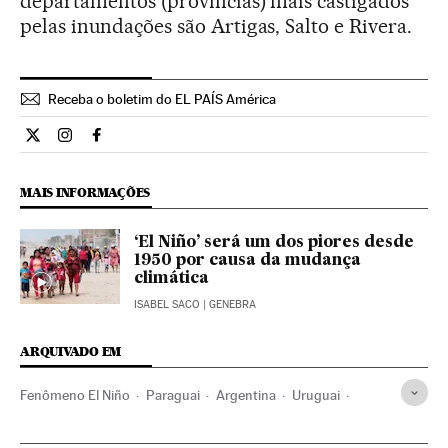
departamentos (províncias) mais castigados
pelas inundações são Artigas, Salto e Rivera.
Receba o boletim do EL PAÍS América
Internacional El País Brasil en Twitter
Internacional El País Brasil en Instagram
Internacional El País Brasil en Facebook
MAIS INFORMAÇÕES
‘El Niño’ será um dos piores desde
1950 por causa da mudança
climática
ISABEL SACO
| GENEBRA
ARQUIVADO EM
Fenômeno El Niño
Paraguai
Argentina
Uruguai
Inundações
Desastres naturais
Desastres
Brasil