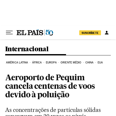
Pular para o conteúdo
SUSCRÍBETE
Internacional
AMÉRICA LATINA
ÁFRICA
EUROPA
ORIENTE MÉDIO
CHINA
EUA
Aeroporto de Pequim
cancela centenas de voos
devido à poluição
As concentrações de partículas sólidas