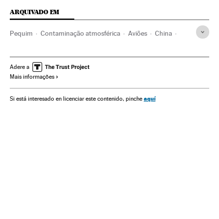
ARQUIVADO EM
Pequim
Contaminação atmosférica
Aviões
China
Contaminação
Ásia oriental
Problemas ambientais
Ásia
Transporte aéreo
Transporte
Meio ambiente
Adere a
Mais informações
aquí
Si está interesado en licenciar este contenido, pinche