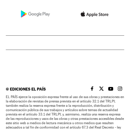
©
EDICIONES EL PAÍS
EL PAÍS BRASIL EN
EL PAÍS BRASI
EL PAÍS B
EL PA
EL PAÍS ejerce la oposición expresa frente al uso de sus obras y prestaciones en
la elaboración de revistas de prensa prevista en el artículo 32.1 del TRLPI;
también realiza la reserva expresa frente a la reproducción, distribución y
comunicación pública de sus trabajos y artículos sobre temas de actualidad
prevista en el artículo 33.1 del TRLPI; y, asimismo, realiza una reserva expresa
de las reproducciones y usos de las obras y otras prestaciones accesibles desde
este sitio web a medios de lectura mecánica u otros medios que resulten
adecuados a tal fin de conformidad con el artículo 67.3 del Real Decreto - ley